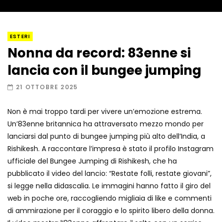
I “lava” you! Il vulcano romantico
ESTERI
Nonna da record: 83enne si
lancia con il bungee jumping
Amiocuggino fa saltare in aria il drone
21 OTTOBRE 2025
Non è mai troppo tardi per vivere un’emozione estrema.
Un’83enne britannica ha attraversato mezzo mondo per
Record di baci in 30 secondi
lanciarsi dal punto di bungee jumping più alto dell’India, a
Rishikesh. A raccontare l’impresa è stato il profilo Instagram
ufficiale del Bungee Jumping di Rishikesh, che ha
pubblicato il video del lancio: “Restate folli, restate giovani”,
Due navi USA si scontrano in mare
si legge nella didascalia. Le immagini hanno fatto il giro del
web in poche ore, raccogliendo migliaia di like e commenti
di ammirazione per il coraggio e lo spirito libero della donna.