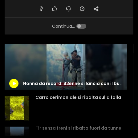
Continua...
Nonna da record: 83enne si lancia con il bungee jumping
Carro cerimoniale si ribalta sulla folla
Tir senza freni si ribalta fuori da tunnel