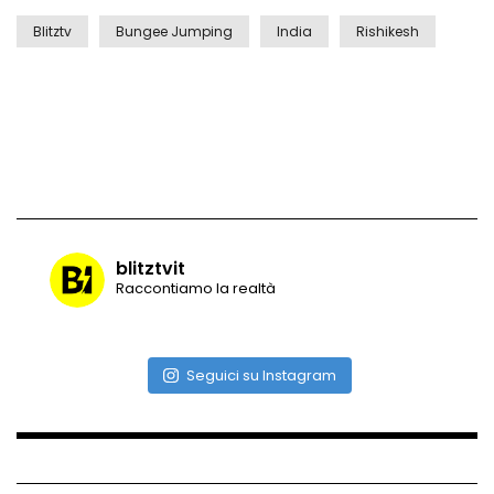
Blitztv
Bungee Jumping
India
Rishikesh
Vulcano di ghiaccio a New York #neve
#snow
Ammiocuggino con la ruspa… finisce
male
blitztvit
Raccontiamo la realtà
Atterraggio di emergenza tra le auto:
attimi di paura
Seguici su Instagram
Incidente aereo a Mogadiscio, aereo
perde il controllo