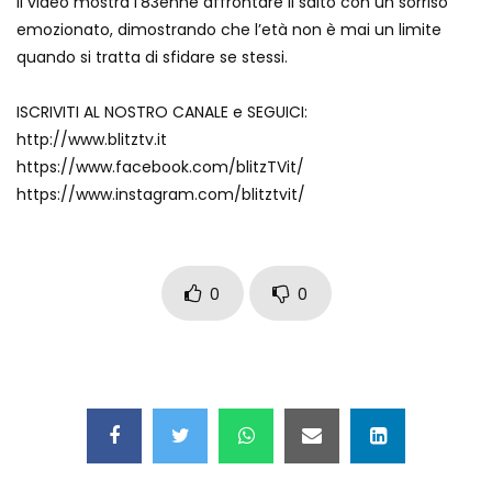
Il video mostra l’83enne affrontare il salto con un sorriso
Auto coperta dal letame dopo
emozionato, dimostrando che l’età non è mai un limite
incidente
quando si tratta di sfidare se stessi.
ISCRIVITI AL NOSTRO CANALE e SEGUICI:
Nei casinò arriva il cambio oro
http://www.blitztv.it
automatico
https://www.facebook.com/blitzTVit/
https://www.instagram.com/blitztvit/
Esplode cabina elettrica sotterranea
0
0
Grattacielo crolla per un incendio
Il gelo estremo crea un vulcano
incredibile