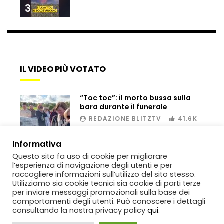
3
Bombe russe sulle montagne per creare
valanghe e proteggere i turisti
IL VIDEO PIÙ VOTATO
Auto si schianta, il guidatore vola dal
viadotto
“Toc toc”: il morto bussa sulla
bara durante il funerale
REDAZIONE BLITZTV
41.6K
Tradisce la moglie e lo legano con lo
00:02
Informativa
scotch a un albero
Questo sito fa uso di cookie per migliorare
l’esperienza di navigazione degli utenti e per
raccogliere informazioni sull’utilizzo del sito stesso.
Utilizziamo sia cookie tecnici sia cookie di parti terze
Tentano di salvarla dalla seggiovia, ma
per inviare messaggi promozionali sulla base dei
il piano fallisce
comportamenti degli utenti. Può conoscere i dettagli
consultando la nostra privacy policy
qui
.