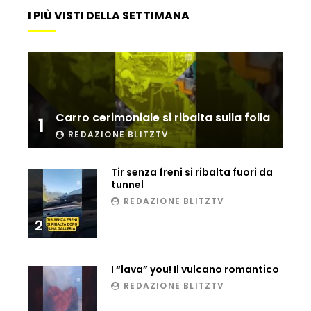
I PIÙ VISTI DELLA SETTIMANA
Ucraina, ecco come gli F16 intercettano
i droni russi
Tir bloccato sul passaggio a livello:
treno lo distrugge
Carro cerimoniale si ribalta sulla folla
1
REDAZIONE BLITZTV
Parco divertimenti, attrazione cede
all’improvviso
Tir senza freni si ribalta fuori da
tunnel
REDAZIONE BLITZTV
2
Auto fuori controllo in Guatemala,
tragedia a Petén
I “lava” you! Il vulcano romantico
REDAZIONE BLITZTV
Russia sotto zero: fiumi congelati e navi
rompighiaccio a Mosca