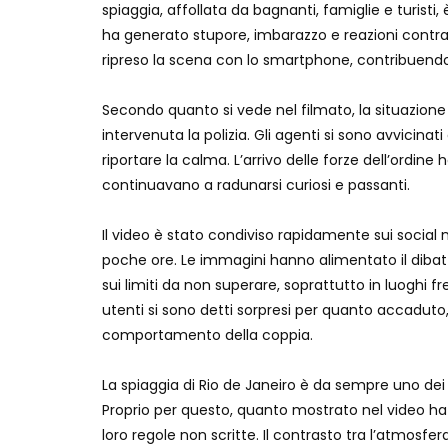
spiaggia, affollata da bagnanti, famiglie e turisti,
ha generato stupore, imbarazzo e reazioni contras
ripreso la scena con lo smartphone, contribuendo 
Secondo quanto si vede nel filmato, la situazione
intervenuta la polizia. Gli agenti si sono avvicin
riportare la calma. L’arrivo delle forze dell’ordin
continuavano a radunarsi curiosi e passanti.
Il video è stato condiviso rapidamente sui social n
poche ore. Le immagini hanno alimentato il dibattit
sui limiti da non superare, soprattutto in luoghi 
utenti si sono detti sorpresi per quanto accaduto
comportamento della coppia.
La spiaggia di Rio de Janeiro è da sempre uno dei si
Proprio per questo, quanto mostrato nel video ha 
loro regole non scritte. Il contrasto tra l’atmosf