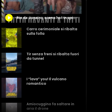
Rio de Janeiro, scena hot in spiaggia finisce male
Carro cerimoniale si ribalta
sulla folla
Tir senza freni si ribalta fuori
da tunnel
I “lava” you! Il vulcano
romantico
Amiocuggino fa saltare in
aria il drone