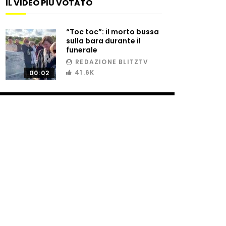
IL VIDEO PIÙ VOTATO
“Toc toc”: il morto bussa
Atterraggio di emergenza
sulla bara durante il
tra le auto: attimi di paura
funerale
REDAZIONE BLITZTV
41.6K
00:02
Incidente aereo a
Mogadiscio, aereo perde il
controllo
Ucraina, ecco come gli F16
intercettano i droni russi
Tir bloccato sul passaggio a
livello: treno lo distrugge