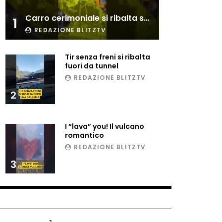
Esplode cabina elettrica
Carro cerimoniale si ribalta sulla folla
sotterranea
1
REDAZIONE BLITZTV
Tir senza freni si ribalta
Grattacielo crolla per un
fuori da tunnel
incendio
REDAZIONE BLITZTV
2
Il gelo estremo crea un
vulcano incredibile
I “lava” you! Il vulcano
romantico
REDAZIONE BLITZTV
Vulcano di ghiaccio a New
3
York #neve #snow
Ammiocuggino con la ruspa…
finisce male