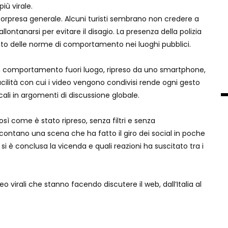
iù virale.
sorpresa generale. Alcuni turisti sembrano non credere a
ontanarsi per evitare il disagio. La presenza della polizia
petto delle norme di comportamento nei luoghi pubblici.
 un comportamento fuori luogo, ripreso da uno smartphone,
facilità con cui i video vengono condivisi rende ogni gesto
ali in argomenti di discussione globale.
sì come è stato ripreso, senza filtri e senza
ccontano una scena che ha fatto il giro dei social in poche
 si è conclusa la vicenda e quali reazioni ha suscitato tra i
o virali che stanno facendo discutere il web, dall’Italia al