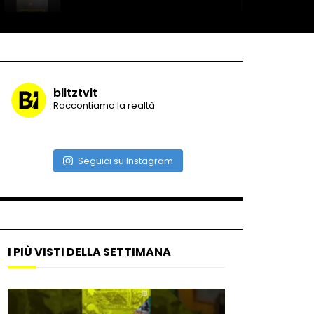
Record di baci in 30 secondi
blitztvit
Raccontiamo la realtà
Due navi USA si scontrano in
mare
Seguici su Instagram
Auto coperta dal letame
dopo incidente
I PIÙ VISTI DELLA SETTIMANA
Nei casinò arriva il cambio
oro automatico