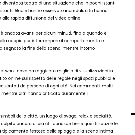
 è diventata teatro di una situazione che in pochi istanti
tanti. Alcuni hanno osservato increduli, altri hanno
alla rapida diffusione del video online.
 è andata avanti per alcuni minuti, fino a quando è
ati alla coppia per interrompere il comportamento e
e ha segnato la fine della scena, mentre intorno
etwork, dove ha raggiunto migliaia di visualizzazioni in
o online sul rispetto delle regole negli spazi pubblici e
frequentati da persone di ogni età. Nei commenti, molti
, mentre altri hanno criticato duramente il
mboli della città, un luogo di svago, relax e socialità.
colpito ancora di più chi conosce bene questi spazi e le
era tipicamente festosa della spiaggia e la scena intima