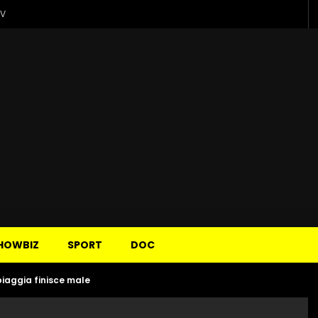
TV
HOWBIZ
SPORT
DOC
piaggia finisce male