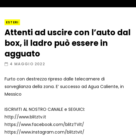
I “lava” you! Il vulcano romantico
ESTERI
Attenti ad uscire con l’auto dal
box, il ladro può essere in
Amiocuggino fa saltare in aria il drone
agguato
4 MAGGIO 2022
Furto con destrezza ripreso dalle telecamere di
Record di baci in 30 secondi
sorveglianza della zona. E’ successo ad Agua Caliente, in
Messico
ISCRIVITI AL NOSTRO CANALE e SEGUICI:
Due navi USA si scontrano in mare
http://www.blitztv.it
https://www.facebook.com/blitzTVit/
https://www.instagram.com/blitztvit/