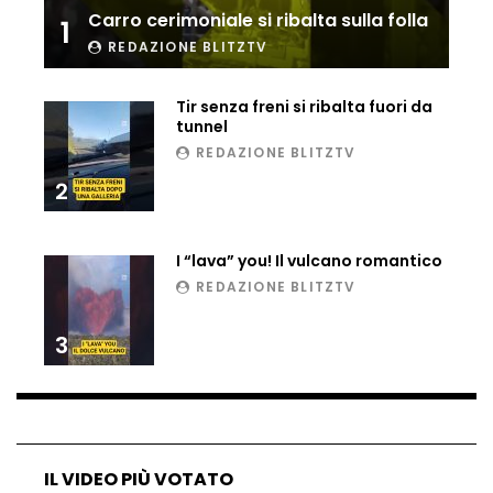
Carro cerimoniale si ribalta sulla folla
1
Ucraina, ecco come gli F16 intercettano
i droni russi
REDAZIONE BLITZTV
Tir senza freni si ribalta fuori da
tunnel
Tir bloccato sul passaggio a livello:
REDAZIONE BLITZTV
treno lo distrugge
2
Parco divertimenti, attrazione cede
I “lava” you! Il vulcano romantico
all’improvviso
REDAZIONE BLITZTV
3
Auto fuori controllo in Guatemala,
tragedia a Petén
Russia sotto zero: fiumi congelati e navi
IL VIDEO PIÙ VOTATO
rompighiaccio a Mosca