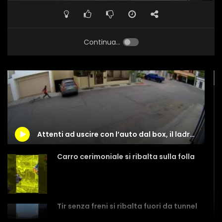
Continua...
Attenti ad uscire con l’auto dal box, il ladro può essere in agguato
Carro cerimoniale si ribalta sulla folla
Tir senza freni si ribalta fuori da tunnel