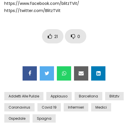
https://www.facebook.com/blitzTVit/
Auto coperta dal letame dopo
https://twitter.com/BlitzTVit
incidente
Nei casinò arriva il cambio oro
21
0
automatico
Esplode cabina elettrica sotterranea
Grattacielo crolla per un incendio
Addetti Alle Pulizie
Applauso
Barcellona
Blitztv
Coronavirus
Covid 19
Infermieri
Medici
Ospedale
Spagna
Il gelo estremo crea un vulcano
incredibile