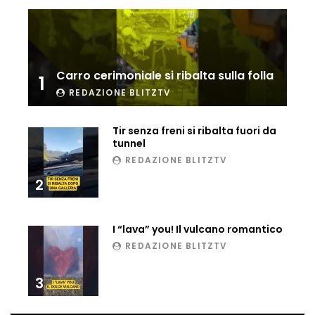
Ucraina, ecco come gli F16 intercettano
i droni russi
Carro cerimoniale si ribalta sulla folla
1
Tir bloccato sul passaggio a livello:
REDAZIONE BLITZTV
treno lo distrugge
Tir senza freni si ribalta fuori da
tunnel
Parco divertimenti, attrazione cede
REDAZIONE BLITZTV
all’improvviso
2
Auto fuori controllo in Guatemala,
I “lava” you! Il vulcano romantico
tragedia a Petén
REDAZIONE BLITZTV
3
Russia sotto zero: fiumi congelati e navi
rompighiaccio a Mosca