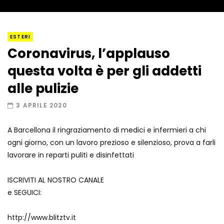
I “lava” you! Il vulcano romantico
ESTERI
Coronavirus, l’applauso
questa volta è per gli addetti
Amiocuggino fa saltare in aria il drone
alle pulizie
3 APRILE 2020
A Barcellona il ringraziamento di medici e infermieri a chi
Record di baci in 30 secondi
ogni giorno, con un lavoro prezioso e silenzioso, prova a farli
lavorare in reparti puliti e disinfettati
ISCRIVITI AL NOSTRO CANALE
Due navi USA si scontrano in mare
e SEGUICI:
http://www.blitztv.it