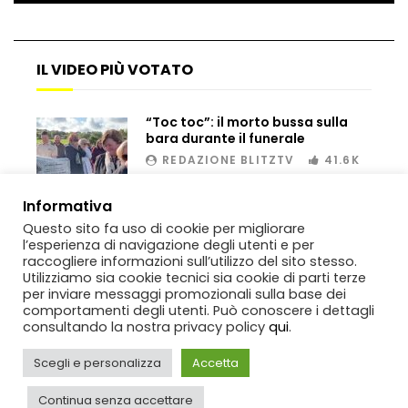
IL VIDEO PIÙ VOTATO
Bombe russe sulle montagne per creare
valanghe e proteggere i turisti
“Toc toc”: il morto bussa sulla
bara durante il funerale
Auto si schianta, il guidatore vola dal
REDAZIONE BLITZTV
41.6K
viadotto
00:02
Informativa
Questo sito fa uso di cookie per migliorare
l’esperienza di navigazione degli utenti e per
Tradisce la moglie e lo legano con lo
raccogliere informazioni sull’utilizzo del sito stesso.
scotch a un albero
Utilizziamo sia cookie tecnici sia cookie di parti terze
per inviare messaggi promozionali sulla base dei
comportamenti degli utenti. Può conoscere i dettagli
consultando la nostra privacy policy
qui
.
Tentano di salvarla dalla seggiovia, ma
il piano fallisce
Scegli e personalizza
Accetta
Copyright
BlitzTV
© 2019-2025
SIGNO
Via Rabolini, 13 Milano - P.IVA
IT11812250154. Tutti i diritti sono riservati.
Continua senza accettare