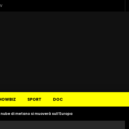
TV
HOWBIZ
SPORT
DOC
 nube di metano si muoverà sull’Europa