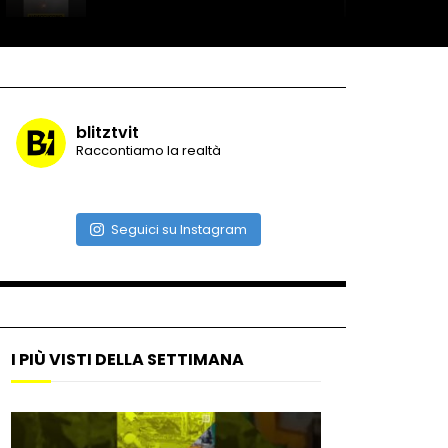
Record di baci in 30 secondi
blitztvit
Raccontiamo la realtà
Due navi USA si scontrano in
mare
Seguici su Instagram
Auto coperta dal letame
dopo incidente
I PIÙ VISTI DELLA SETTIMANA
Nei casinò arriva il cambio
oro automatico