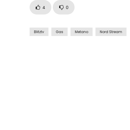
4
0
Blitztv
Gas
Metano
Nord Stream