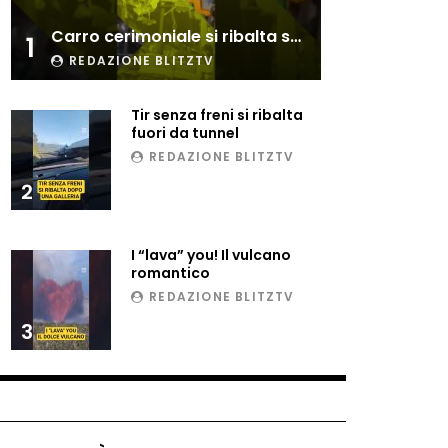
Esplode cabina elettrica
Carro cerimoniale si ribalta sulla folla
sotterranea
1
REDAZIONE BLITZTV
Tir senza freni si ribalta
Grattacielo crolla per un
fuori da tunnel
incendio
REDAZIONE BLITZTV
2
Il gelo estremo crea un
vulcano incredibile
I “lava” you! Il vulcano
romantico
REDAZIONE BLITZTV
Vulcano di ghiaccio a New
3
York #neve #snow
Ammiocuggino con la ruspa…
finisce male