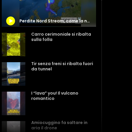
Perdite Nord Stream, come la nube di metano si muoverà sull’Europa
Carro cerimoniale si ribalta
sulla folla
Tir senza freni si ribalta fuori
da tunnel
I “lava” you! Il vulcano
romantico
Amiocuggino fa saltare in
aria il drone