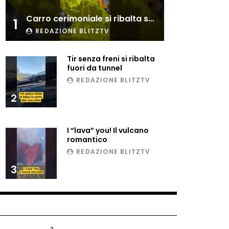
Esplode cabina elettrica
Carro cerimoniale si ribalta sulla folla
sotterranea
1
REDAZIONE BLITZTV
Tir senza freni si ribalta
Grattacielo crolla per un
fuori da tunnel
incendio
REDAZIONE BLITZTV
2
Il gelo estremo crea un
vulcano incredibile
I “lava” you! Il vulcano
romantico
REDAZIONE BLITZTV
Vulcano di ghiaccio a New
3
York #neve #snow
Ammiocuggino con la ruspa…
finisce male