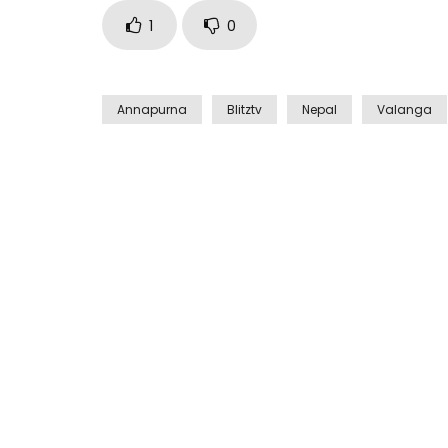
1
0
Annapurna
Blitztv
Nepal
Valanga