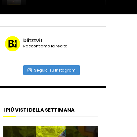
Record di baci in 30 secondi
blitztvit
Raccontiamo la realtà
Due navi USA si scontrano in
mare
Seguici su Instagram
Auto coperta dal letame
dopo incidente
I PIÙ VISTI DELLA SETTIMANA
Nei casinò arriva il cambio
oro automatico