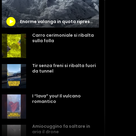
Enorme valanga in quota ripresa da uno scalatore
Carro cerimoniale si ribalta
sulla folla
Tir senza freni si ribalta fuori
da tunnel
I “lava” you! Il vulcano
romantico
Amiocuggino fa saltare in
aria il drone