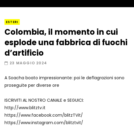
I “lava” you! Il vulcano romantico
ESTERI
Colombia, il momento in cui
esplode una fabbrica di fuochi
Amiocuggino fa saltare in aria il drone
d’artificio
23 MAGGIO 2024
A Soacha boato impressionante: poi le deflagrazioni sono
Record di baci in 30 secondi
proseguite per diverse ore
ISCRIVITI AL NOSTRO CANALE e SEGUICI:
http://www.blitztv.it
Due navi USA si scontrano in mare
https://www.facebook.com/blitzTVit/
https://www.instagram.com/blitztvit/