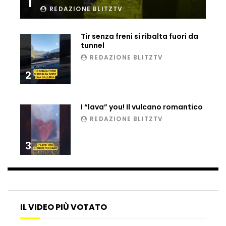
1
REDAZIONE BLITZTV
Ucraina, ecco come gli F16 intercettano
i droni russi
Tir senza freni si ribalta fuori da
tunnel
REDAZIONE BLITZTV
Tir bloccato sul passaggio a livello:
treno lo distrugge
2
I “lava” you! Il vulcano romantico
Parco divertimenti, attrazione cede
REDAZIONE BLITZTV
all’improvviso
3
Auto fuori controllo in Guatemala,
tragedia a Petén
IL VIDEO PIÙ VOTATO
Russia sotto zero: fiumi congelati e navi
rompighiaccio a Mosca