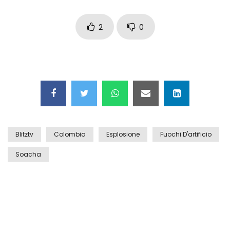
Auto coperta dal letame dopo
incidente
2
0
Nei casinò arriva il cambio oro
automatico
Esplode cabina elettrica sotterranea
Blitztv
Colombia
Esplosione
Fuochi D'artificio
Soacha
Grattacielo crolla per un incendio
Il gelo estremo crea un vulcano
incredibile