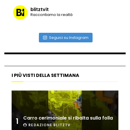
blitztvit
Raccontiamo la realtà
Vulcano di ghiaccio a New York #neve
#snow
Seguici su Instagram
Ammiocuggino con la ruspa… finisce
male
I PIÙ VISTI DELLA SETTIMANA
Atterraggio di emergenza tra le auto:
attimi di paura
Incidente aereo a Mogadiscio, aereo
perde il controllo
Carro cerimoniale si ribalta sulla folla
1
REDAZIONE BLITZTV