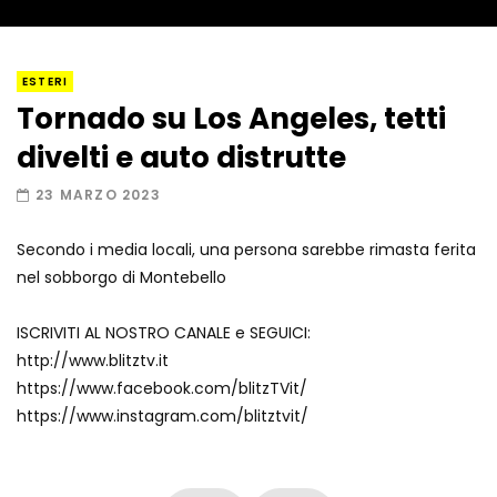
I “lava” you! Il vulcano romantico
ESTERI
Tornado su Los Angeles, tetti
divelti e auto distrutte
Amiocuggino fa saltare in aria il drone
23 MARZO 2023
Secondo i media locali, una persona sarebbe rimasta ferita
nel sobborgo di Montebello
Record di baci in 30 secondi
ISCRIVITI AL NOSTRO CANALE e SEGUICI:
http://www.blitztv.it
https://www.facebook.com/blitzTVit/
Due navi USA si scontrano in mare
https://www.instagram.com/blitztvit/