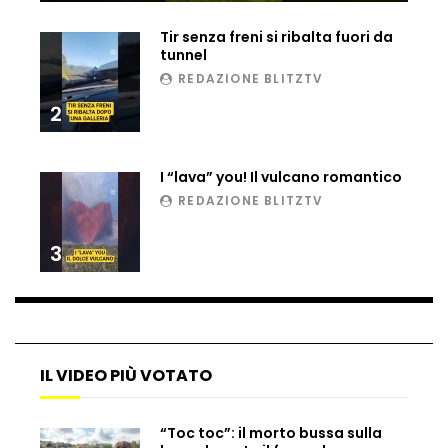
Ucraina, ecco come gli F16 intercettano
Tir senza freni si ribalta fuori da
i droni russi
tunnel
REDAZIONE BLITZTV
2
Tir bloccato sul passaggio a livello:
treno lo distrugge
I “lava” you! Il vulcano romantico
REDAZIONE BLITZTV
Parco divertimenti, attrazione cede
all’improvviso
3
Auto fuori controllo in Guatemala,
tragedia a Petén
IL VIDEO PIÙ VOTATO
Russia sotto zero: fiumi congelati e navi
“Toc toc”: il morto bussa sulla
rompighiaccio a Mosca