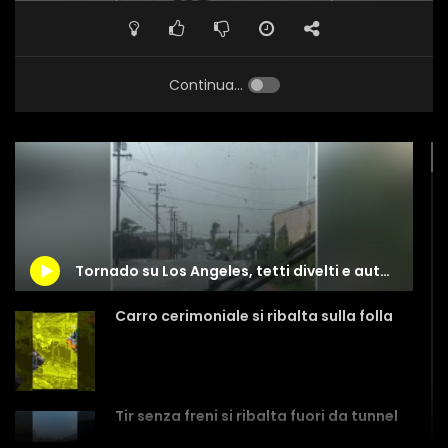
Continua...
Tornado su Los Angeles, tetti divelti e auto distrutte
Carro cerimoniale si ribalta sulla folla
Tir senza freni si ribalta fuori da tunnel