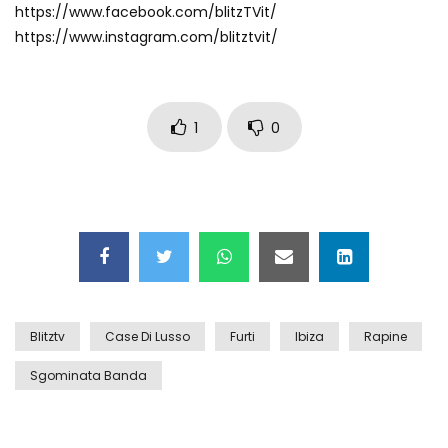
https://www.facebook.com/blitzTVit/
Auto coperta dal letame dopo
https://www.instagram.com/blitztvit/
incidente
Nei casinò arriva il cambio oro
1
0
automatico
Esplode cabina elettrica sotterranea
Grattacielo crolla per un incendio
Blitztv
Case Di Lusso
Furti
Ibiza
Rapine
Sgominata Banda
Il gelo estremo crea un vulcano
incredibile