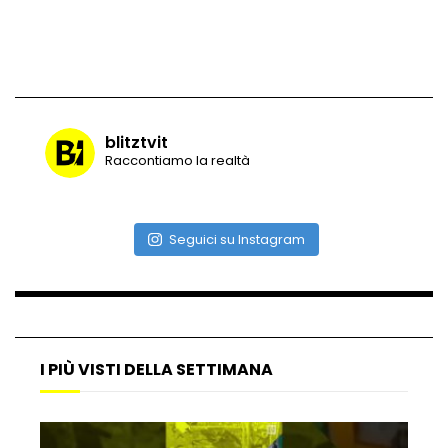
Vulcano di ghiaccio a New York #neve
#snow
blitztvit
Raccontiamo la realtà
Ammiocuggino con la ruspa… finisce
male
Seguici su Instagram
Atterraggio di emergenza tra le auto:
attimi di paura
I PIÙ VISTI DELLA SETTIMANA
Incidente aereo a Mogadiscio, aereo
perde il controllo