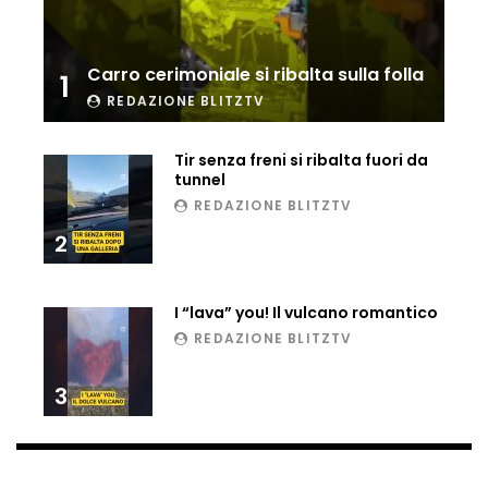
Ucraina, ecco come gli F16 intercettano
i droni russi
Carro cerimoniale si ribalta sulla folla
1
REDAZIONE BLITZTV
Tir bloccato sul passaggio a livello:
treno lo distrugge
Tir senza freni si ribalta fuori da
tunnel
REDAZIONE BLITZTV
2
Parco divertimenti, attrazione cede
all’improvviso
I “lava” you! Il vulcano romantico
REDAZIONE BLITZTV
Auto fuori controllo in Guatemala,
tragedia a Petén
3
Russia sotto zero: fiumi congelati e navi
rompighiaccio a Mosca