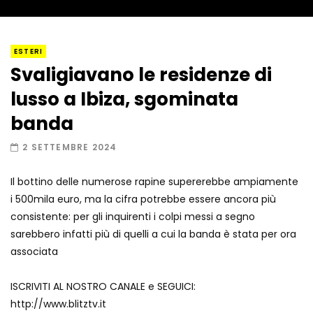
I “lava” you! Il vulcano romantico
ESTERI
Svaligiavano le residenze di
lusso a Ibiza, sgominata
Amiocuggino fa saltare in aria il drone
banda
2 SETTEMBRE 2024
Il bottino delle numerose rapine supererebbe ampiamente
Record di baci in 30 secondi
i 500mila euro, ma la cifra potrebbe essere ancora più
consistente: per gli inquirenti i colpi messi a segno
sarebbero infatti più di quelli a cui la banda è stata per ora
associata
Due navi USA si scontrano in mare
ISCRIVITI AL NOSTRO CANALE e SEGUICI:
http://www.blitztv.it