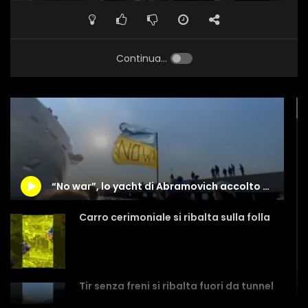
Continua...
“No war”, lo yacht di Abramovich accolto da proteste in Turchia
Carro cerimoniale si ribalta sulla folla
Tir senza freni si ribalta fuori da tunnel