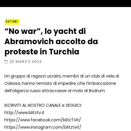
I “lava” you! Il vulcano romantico
ESTERI
“No war”, lo yacht di
Abramovich accolto da
Amiocuggino fa saltare in aria il drone
proteste in Turchia
22 MARZO 2022
Un gruppo di ragazzi ucraini, membri di un club di vela di
Record di baci in 30 secondi
Odessa, hanno tentato di impedire che l’imbarcazione
dell’oligarca russo attraccasse al molo di Bodrum
ISCRIVITI AL NOSTRO CANALE e SEGUICI:
Due navi USA si scontrano in mare
http://www.blitztv.it
https://www.facebook.com/blitzTVit/
https://www.instagram.com/blitztvit/