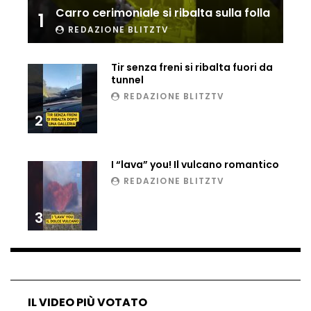
Carro cerimoniale si ribalta sulla folla
1
Ucraina, ecco come gli F16 intercettano
i droni russi
REDAZIONE BLITZTV
Tir senza freni si ribalta fuori da
tunnel
Tir bloccato sul passaggio a livello:
REDAZIONE BLITZTV
treno lo distrugge
2
Parco divertimenti, attrazione cede
I “lava” you! Il vulcano romantico
all’improvviso
REDAZIONE BLITZTV
3
Auto fuori controllo in Guatemala,
tragedia a Petén
Russia sotto zero: fiumi congelati e navi
IL VIDEO PIÙ VOTATO
rompighiaccio a Mosca