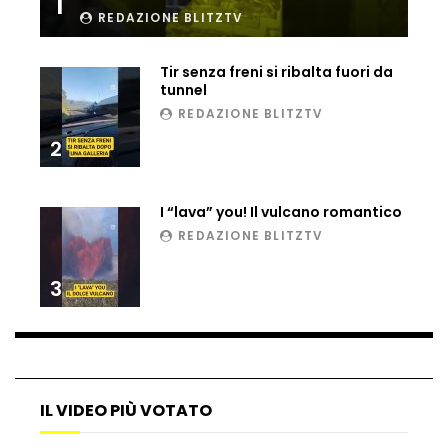
1
REDAZIONE BLITZTV
Ucraina, ecco come gli F16 intercettano
i droni russi
Tir senza freni si ribalta fuori da
tunnel
REDAZIONE BLITZTV
Tir bloccato sul passaggio a livello:
treno lo distrugge
2
I “lava” you! Il vulcano romantico
Parco divertimenti, attrazione cede
REDAZIONE BLITZTV
all’improvviso
3
Auto fuori controllo in Guatemala,
tragedia a Petén
IL VIDEO PIÙ VOTATO
Russia sotto zero: fiumi congelati e navi
rompighiaccio a Mosca