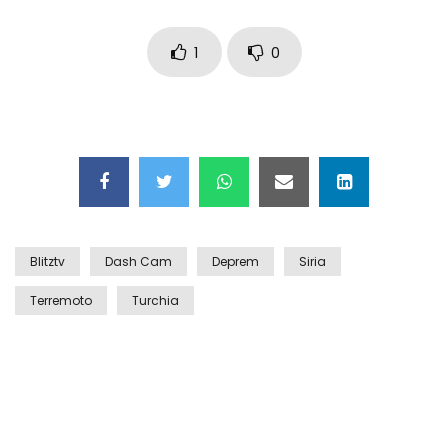
Auto coperta dal letame dopo
incidente
1
0
Nei casinò arriva il cambio oro
automatico
Esplode cabina elettrica sotterranea
Blitztv
Dash Cam
Deprem
Siria
Terremoto
Turchia
Grattacielo crolla per un incendio
Il gelo estremo crea un vulcano
incredibile