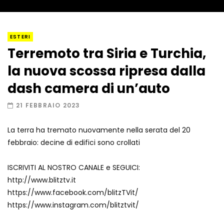
I “lava” you! Il vulcano romantico
ESTERI
Terremoto tra Siria e Turchia,
la nuova scossa ripresa dalla
Amiocuggino fa saltare in aria il drone
dash camera di un’auto
21 FEBBRAIO 2023
La terra ha tremato nuovamente nella serata del 20
Record di baci in 30 secondi
febbraio: decine di edifici sono crollati
ISCRIVITI AL NOSTRO CANALE e SEGUICI:
http://www.blitztv.it
Due navi USA si scontrano in mare
https://www.facebook.com/blitzTVit/
https://www.instagram.com/blitztvit/