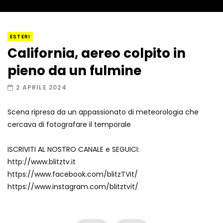
I “lava” you! Il vulcano romantico
ESTERI
California, aereo colpito in
pieno da un fulmine
Amiocuggino fa saltare in aria il drone
2 APRILE 2024
Scena ripresa da un appassionato di meteorologia che
cercava di fotografare il temporale
Record di baci in 30 secondi
ISCRIVITI AL NOSTRO CANALE e SEGUICI:
http://www.blitztv.it
https://www.facebook.com/blitzTVit/
Due navi USA si scontrano in mare
https://www.instagram.com/blitztvit/