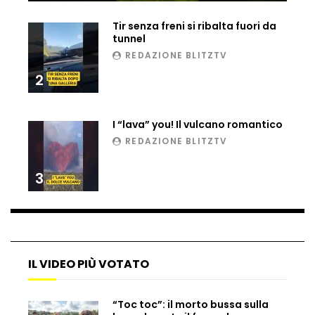
Ucraina, ecco come gli F16 intercettano
Tir senza freni si ribalta fuori da
i droni russi
tunnel
REDAZIONE BLITZTV
2
Tir bloccato sul passaggio a livello:
treno lo distrugge
I “lava” you! Il vulcano romantico
REDAZIONE BLITZTV
Parco divertimenti, attrazione cede
all’improvviso
3
Auto fuori controllo in Guatemala,
tragedia a Petén
IL VIDEO PIÙ VOTATO
Russia sotto zero: fiumi congelati e navi
“Toc toc”: il morto bussa sulla
rompighiaccio a Mosca