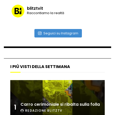
blitztvit
Raccontiamo la realtà
Vulcano di ghiaccio a New York #neve
#snow
Seguici su Instagram
Ammiocuggino con la ruspa… finisce
male
I PIÙ VISTI DELLA SETTIMANA
Atterraggio di emergenza tra le auto:
attimi di paura
Incidente aereo a Mogadiscio, aereo
perde il controllo
Carro cerimoniale si ribalta sulla folla
1
REDAZIONE BLITZTV