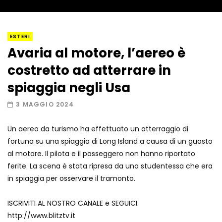
I “lava” you! Il vulcano romantico
ESTERI
Avaria al motore, l’aereo è
costretto ad atterrare in
Amiocuggino fa saltare in aria il drone
spiaggia negli Usa
3 MAGGIO 2024
Un aereo da turismo ha effettuato un atterraggio di
Record di baci in 30 secondi
fortuna su una spiaggia di Long Island a causa di un guasto
al motore. Il pilota e il passeggero non hanno riportato
ferite. La scena è stata ripresa da una studentessa che era
in spiaggia per osservare il tramonto.
Due navi USA si scontrano in mare
ISCRIVITI AL NOSTRO CANALE e SEGUICI:
http://www.blitztv.it