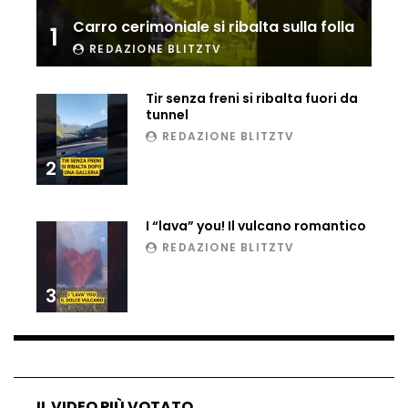
Ucraina, ecco come gli F16 intercettano
Carro cerimoniale si ribalta sulla folla
1
i droni russi
REDAZIONE BLITZTV
Tir senza freni si ribalta fuori da
Tir bloccato sul passaggio a livello:
tunnel
treno lo distrugge
REDAZIONE BLITZTV
2
Parco divertimenti, attrazione cede
all’improvviso
I “lava” you! Il vulcano romantico
REDAZIONE BLITZTV
3
Auto fuori controllo in Guatemala,
tragedia a Petén
Russia sotto zero: fiumi congelati e navi
rompighiaccio a Mosca
IL VIDEO PIÙ VOTATO