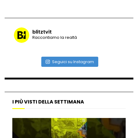
Vulcano di ghiaccio a New York #neve
#snow
blitztvit
Raccontiamo la realtà
Ammiocuggino con la ruspa… finisce
male
Seguici su Instagram
Atterraggio di emergenza tra le auto:
attimi di paura
I PIÙ VISTI DELLA SETTIMANA
Incidente aereo a Mogadiscio, aereo
perde il controllo