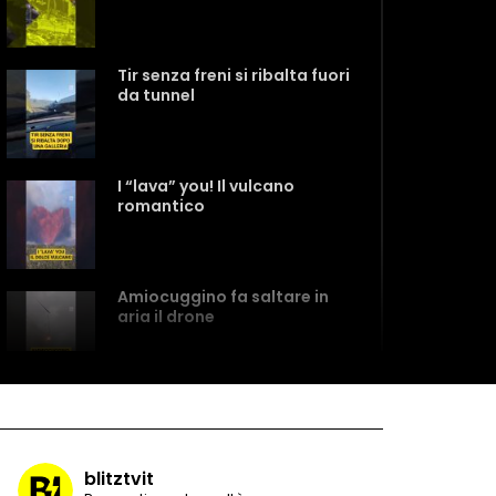
Tir senza freni si ribalta fuori
da tunnel
I “lava” you! Il vulcano
romantico
Amiocuggino fa saltare in
aria il drone
Record di baci in 30 secondi
blitztvit