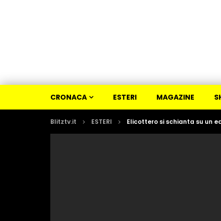
CRONACA
ESTERI
MAGAZINE
S
Blitztv.it
ESTERI
Elicottero si schianta su un edi