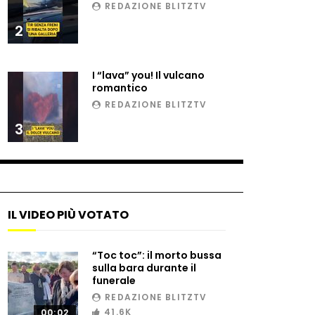
REDAZIONE BLITZTV
2
Il gelo estremo crea un
vulcano incredibile
I “lava” you! Il vulcano
romantico
REDAZIONE BLITZTV
Vulcano di ghiaccio a New
3
York #neve #snow
Ammiocuggino con la ruspa…
finisce male
IL VIDEO PIÙ VOTATO
“Toc toc”: il morto bussa
Atterraggio di emergenza
sulla bara durante il
tra le auto: attimi di paura
funerale
REDAZIONE BLITZTV
41.6K
00:02