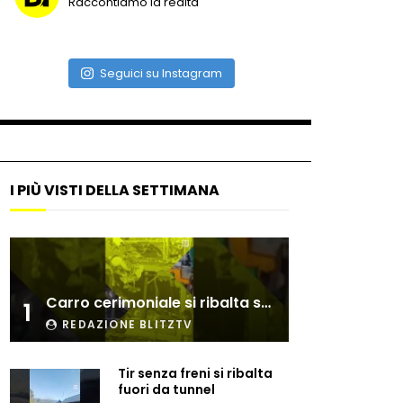
Raccontiamo la realtà
Due navi USA si scontrano in
mare
Seguici su Instagram
Auto coperta dal letame
dopo incidente
I PIÙ VISTI DELLA SETTIMANA
Nei casinò arriva il cambio
oro automatico
Esplode cabina elettrica
Carro cerimoniale si ribalta sulla folla
sotterranea
1
REDAZIONE BLITZTV
Tir senza freni si ribalta
Grattacielo crolla per un
fuori da tunnel
incendio