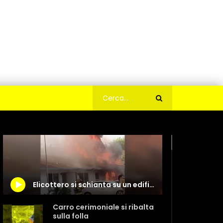
Elicottero si schianta su un edificio residenziale: morti e feriti
Carro cerimoniale si ribalta
sulla folla