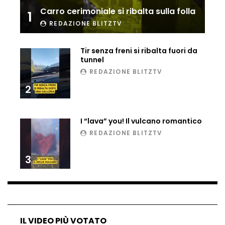
Carro cerimoniale si ribalta sulla folla
Ucraina, ecco come gli F16 intercettano
1
i droni russi
REDAZIONE BLITZTV
Tir senza freni si ribalta fuori da
tunnel
Tir bloccato sul passaggio a livello:
treno lo distrugge
REDAZIONE BLITZTV
2
Parco divertimenti, attrazione cede
I “lava” you! Il vulcano romantico
all’improvviso
REDAZIONE BLITZTV
3
Auto fuori controllo in Guatemala,
tragedia a Petén
Russia sotto zero: fiumi congelati e navi
IL VIDEO PIÙ VOTATO
rompighiaccio a Mosca