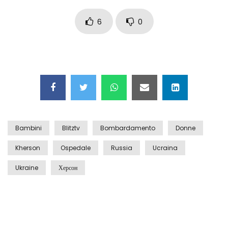
Auto coperta dal letame dopo
incidente
6
0
Nei casinò arriva il cambio oro
automatico
Esplode cabina elettrica sotterranea
Bambini
Blitztv
Bombardamento
Donne
Kherson
Ospedale
Russia
Ucraina
Grattacielo crolla per un incendio
Ukraine
Херсон
Il gelo estremo crea un vulcano
incredibile