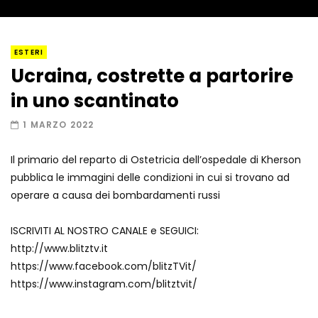
I “lava” you! Il vulcano romantico
ESTERI
Ucraina, costrette a partorire
in uno scantinato
Amiocuggino fa saltare in aria il drone
1 MARZO 2022
Il primario del reparto di Ostetricia dell’ospedale di Kherson
pubblica le immagini delle condizioni in cui si trovano ad
Record di baci in 30 secondi
operare a causa dei bombardamenti russi
ISCRIVITI AL NOSTRO CANALE e SEGUICI:
http://www.blitztv.it
Due navi USA si scontrano in mare
https://www.facebook.com/blitzTVit/
https://www.instagram.com/blitztvit/