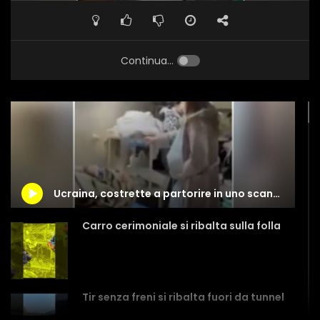
Continua...
Ucraina, costrette a partorire in uno scantinato
Carro cerimoniale si ribalta sulla folla
Tir senza freni si ribalta fuori da tunnel