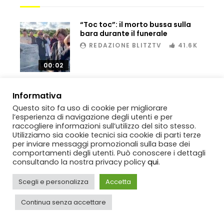
“Toc toc”: il morto bussa sulla
bara durante il funerale
Bombe russe sulle montagne per creare
REDAZIONE BLITZTV
41.6K
valanghe e proteggere i turisti
00:02
Auto si schianta, il guidatore vola dal
Informativa
viadotto
Questo sito fa uso di cookie per migliorare
l’esperienza di navigazione degli utenti e per
raccogliere informazioni sull’utilizzo del sito stesso.
Utilizziamo sia cookie tecnici sia cookie di parti terze
Tradisce la moglie e lo legano con lo
per inviare messaggi promozionali sulla base dei
scotch a un albero
comportamenti degli utenti. Può conoscere i dettagli
consultando la nostra privacy policy
qui
.
Copyright
BlitzTV
© 2019-2025
SIGNO
Via Rabolini, 13 Milano - P.IVA
IT11812250154. Tutti i diritti sono riservati.
Scegli e personalizza
Accetta
Tentano di salvarla dalla seggiovia, ma
il piano fallisce
Continua senza accettare