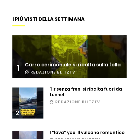
Ucraina, ecco come gli F16 intercettano
i droni russi
I PIÙ VISTI DELLA SETTIMANA
Tir bloccato sul passaggio a livello:
treno lo distrugge
Carro cerimoniale si ribalta sulla folla
1
Parco divertimenti, attrazione cede
REDAZIONE BLITZTV
all’improvviso
Tir senza freni si ribalta fuori da
tunnel
Auto fuori controllo in Guatemala,
REDAZIONE BLITZTV
tragedia a Petén
2
Russia sotto zero: fiumi congelati e navi
I “lava” you! Il vulcano romantico
rompighiaccio a Mosca