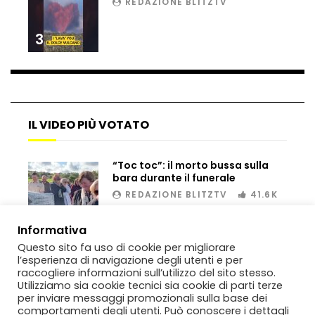
REDAZIONE BLITZTV
3
Bombe russe sulle montagne per creare
valanghe e proteggere i turisti
IL VIDEO PIÙ VOTATO
Auto si schianta, il guidatore vola dal
viadotto
“Toc toc”: il morto bussa sulla
bara durante il funerale
Tradisce la moglie e lo legano con lo
REDAZIONE BLITZTV
41.6K
scotch a un albero
00:02
Informativa
Questo sito fa uso di cookie per migliorare
l’esperienza di navigazione degli utenti e per
Tentano di salvarla dalla seggiovia, ma
raccogliere informazioni sull’utilizzo del sito stesso.
il piano fallisce
Utilizziamo sia cookie tecnici sia cookie di parti terze
per inviare messaggi promozionali sulla base dei
comportamenti degli utenti. Può conoscere i dettagli