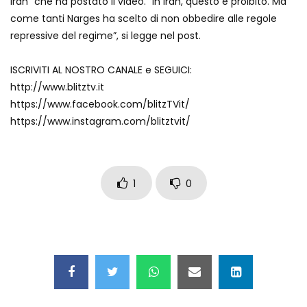
iran” che ha postato il video. “In Iran, questo è proibito. Ma
Auto coperta dal letame dopo
come tanti Narges ha scelto di non obbedire alle regole
incidente
repressive del regime”, si legge nel post.
ISCRIVITI AL NOSTRO CANALE e SEGUICI:
Nei casinò arriva il cambio oro
http://www.blitztv.it
automatico
https://www.facebook.com/blitzTVit/
https://www.instagram.com/blitztvit/
Esplode cabina elettrica sotterranea
1
0
Grattacielo crolla per un incendio
Il gelo estremo crea un vulcano
incredibile