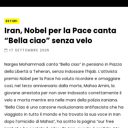
I “lava” you! Il vulcano romantico
ESTERI
Iran, Nobel per la Pace canta
“Bella ciao” senza velo
Amiocuggino fa saltare in aria il drone
17 SETTEMBRE 2025
Narges Mohammadi canta “Bella ciao” in persiano in Piazza
della Libertà a Teheran, senza indossare l’hijab. L’attivista
Record di baci in 30 secondi
premio Nobel per la Pace ha voluto ricordare e omaggiare
così, nel terzo anniversario dalla morte, Mahsa Amini, la
giovane arrestata per non aver indossato correttamente il
velo e morta mentre era nelle mani della polizia iraniana.
Due navi USA si scontrano in mare
“Bella Ciao è una canzone rivoluzionaria antifascista che ha
viaggiato in tutto il mondo e ha trovato la sua voce in Iran
dopo l’omicidio di Mahsa”, ha scritto la pagina “our free