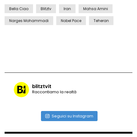
Bella Ciao
Blitztv
Iran
Mahsa Amini
Narges Mohammadi
Nobel Pace
Teheran
Vulcano di ghiaccio a New York #neve
#snow
Ammiocuggino con la ruspa… finisce
male
Atterraggio di emergenza tra le auto:
blitztvit
attimi di paura
Raccontiamo la realtà
Incidente aereo a Mogadiscio, aereo
Seguici su Instagram
perde il controllo