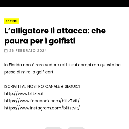
I “lava” you! Il vulcano romantico
ESTERI
L’alligatore li attacca: che
paura per i golfisti
Amiocuggino fa saltare in aria il drone
26 FEBBRAIO 2024
In Florida non è raro vedere rettili sui campi ma questo ha
preso di mira la golf cart
Record di baci in 30 secondi
ISCRIVITI AL NOSTRO CANALE e SEGUICI:
http://www.blitztv.it
https://www.facebook.com/blitzTVit/
Due navi USA si scontrano in mare
https://www.instagram.com/blitztvit/