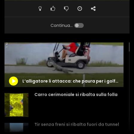
Continua...
L’alligatore li attacca: che paura per i golfisti
Carro cerimoniale si ribalta sulla folla
Tir senza freni si ribalta fuori da tunnel