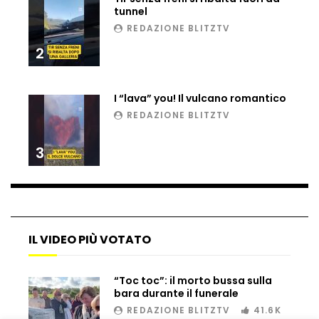
tunnel
Ucraina, ecco come gli F16 intercettano
REDAZIONE BLITZTV
i droni russi
2
Tir bloccato sul passaggio a livello:
I “lava” you! Il vulcano romantico
treno lo distrugge
REDAZIONE BLITZTV
3
Parco divertimenti, attrazione cede
all’improvviso
Auto fuori controllo in Guatemala,
IL VIDEO PIÙ VOTATO
tragedia a Petén
“Toc toc”: il morto bussa sulla
bara durante il funerale
Russia sotto zero: fiumi congelati e navi
REDAZIONE BLITZTV
41.6K
rompighiaccio a Mosca