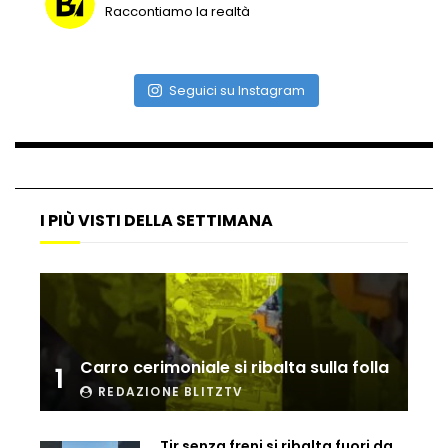
Raccontiamo la realtà
Vulcano di ghiaccio a New York #neve
#snow
Seguici su Instagram
Ammiocuggino con la ruspa… finisce
male
I PIÙ VISTI DELLA SETTIMANA
Atterraggio di emergenza tra le auto:
attimi di paura
Carro cerimoniale si ribalta sulla folla
1
Incidente aereo a Mogadiscio, aereo
perde il controllo
REDAZIONE BLITZTV
Tir senza freni si ribalta fuori da