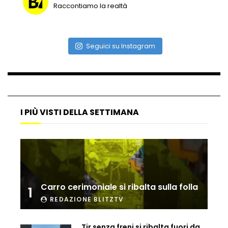
Raccontiamo la realtà
Vulcano di ghiaccio a New York #neve
#snow
Seguici su Instagram
Ammiocuggino con la ruspa… finisce
male
I PIÙ VISTI DELLA SETTIMANA
Atterraggio di emergenza tra le auto:
attimi di paura
Carro cerimoniale si ribalta sulla folla
1
Incidente aereo a Mogadiscio, aereo
perde il controllo
REDAZIONE BLITZTV
Tir senza freni si ribalta fuori da