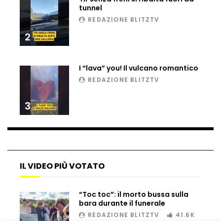
tunnel
Ucraina, ecco come gli F16 intercettano
REDAZIONE BLITZTV
i droni russi
2
Tir bloccato sul passaggio a livello:
I “lava” you! Il vulcano romantico
treno lo distrugge
REDAZIONE BLITZTV
3
Parco divertimenti, attrazione cede
all’improvviso
Auto fuori controllo in Guatemala,
IL VIDEO PIÙ VOTATO
tragedia a Petén
“Toc toc”: il morto bussa sulla
bara durante il funerale
Russia sotto zero: fiumi congelati e navi
REDAZIONE BLITZTV
41.6K
rompighiaccio a Mosca