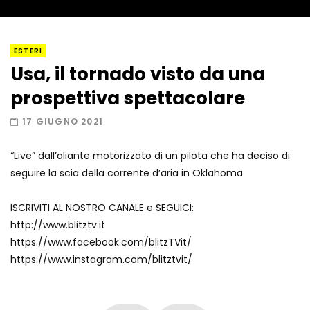
I “lava” you! Il vulcano romantico
ESTERI
Usa, il tornado visto da una
prospettiva spettacolare
Amiocuggino fa saltare in aria il drone
17 GIUGNO 2021
“Live” dall’aliante motorizzato di un pilota che ha deciso di
seguire la scia della corrente d’aria in Oklahoma
Record di baci in 30 secondi
ISCRIVITI AL NOSTRO CANALE e SEGUICI:
http://www.blitztv.it
https://www.facebook.com/blitzTVit/
Due navi USA si scontrano in mare
https://www.instagram.com/blitztvit/