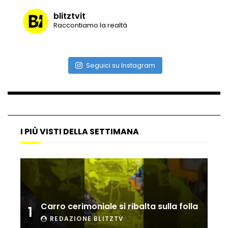
blitztvit
Raccontiamo la realtà
Vulcano di ghiaccio a New York #neve
#snow
Seguici su Instagram
Ammiocuggino con la ruspa… finisce
male
I PIÙ VISTI DELLA SETTIMANA
Atterraggio di emergenza tra le auto:
attimi di paura
Incidente aereo a Mogadiscio, aereo
perde il controllo
Carro cerimoniale si ribalta sulla folla
1
REDAZIONE BLITZTV