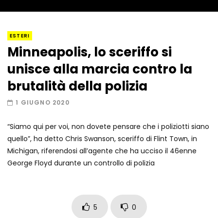
I “lava” you! Il vulcano romantico
ESTERI
Minneapolis, lo sceriffo si
unisce alla marcia contro la
Amiocuggino fa saltare in aria il drone
brutalità della polizia
1 GIUGNO 2020
“Siamo qui per voi, non dovete pensare che i poliziotti siano
Record di baci in 30 secondi
quello”, ha detto Chris Swanson, sceriffo di Flint Town, in
Michigan, riferendosi all’agente che ha ucciso il 46enne
George Floyd durante un controllo di polizia
Due navi USA si scontrano in mare
5
0