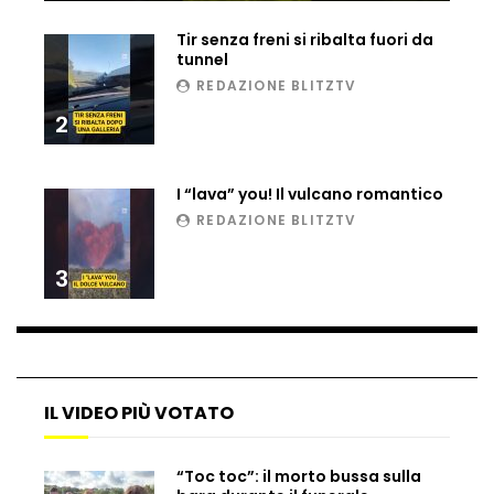
Ucraina, ecco come gli F16 intercettano
Tir senza freni si ribalta fuori da
i droni russi
tunnel
REDAZIONE BLITZTV
2
Tir bloccato sul passaggio a livello:
treno lo distrugge
I “lava” you! Il vulcano romantico
REDAZIONE BLITZTV
Parco divertimenti, attrazione cede
all’improvviso
3
Auto fuori controllo in Guatemala,
tragedia a Petén
IL VIDEO PIÙ VOTATO
Russia sotto zero: fiumi congelati e navi
“Toc toc”: il morto bussa sulla
rompighiaccio a Mosca