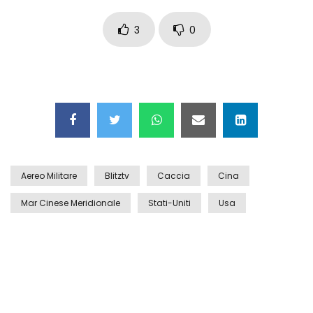
Auto coperta dal letame dopo
incidente
3
0
Nei casinò arriva il cambio oro
automatico
Esplode cabina elettrica sotterranea
Aereo Militare
Blitztv
Caccia
Cina
Mar Cinese Meridionale
Stati-Uniti
Usa
Grattacielo crolla per un incendio
Il gelo estremo crea un vulcano
incredibile