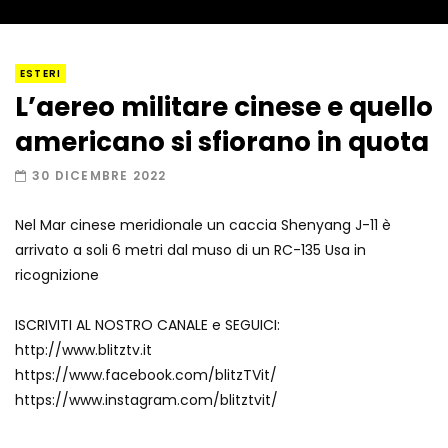
I “lava” you! Il vulcano romantico
ESTERI
L’aereo militare cinese e quello
americano si sfiorano in quota
Amiocuggino fa saltare in aria il drone
30 DICEMBRE 2022
Nel Mar cinese meridionale un caccia Shenyang J-11 è
arrivato a soli 6 metri dal muso di un RC-135 Usa in
Record di baci in 30 secondi
ricognizione
ISCRIVITI AL NOSTRO CANALE e SEGUICI:
http://www.blitztv.it
Due navi USA si scontrano in mare
https://www.facebook.com/blitzTVit/
https://www.instagram.com/blitztvit/