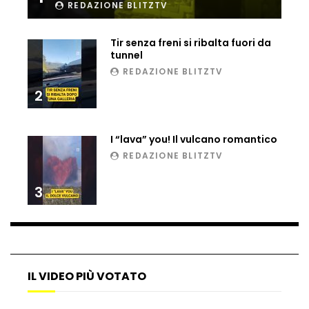
REDAZIONE BLITZTV
Ucraina, ecco come gli F16 intercettano
i droni russi
Tir senza freni si ribalta fuori da
tunnel
REDAZIONE BLITZTV
Tir bloccato sul passaggio a livello:
2
treno lo distrugge
I “lava” you! Il vulcano romantico
Parco divertimenti, attrazione cede
REDAZIONE BLITZTV
all’improvviso
3
Auto fuori controllo in Guatemala,
tragedia a Petén
IL VIDEO PIÙ VOTATO
Russia sotto zero: fiumi congelati e navi
rompighiaccio a Mosca