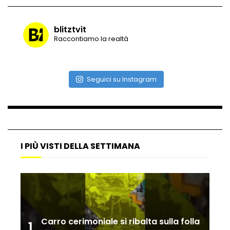
blitztvit
Vulcano di ghiaccio a New York #neve
Raccontiamo la realtà
#snow
Seguici su Instagram
Ammiocuggino con la ruspa… finisce
male
Atterraggio di emergenza tra le auto:
I PIÙ VISTI DELLA SETTIMANA
attimi di paura
Incidente aereo a Mogadiscio, aereo
perde il controllo
Carro cerimoniale si ribalta sulla folla
1