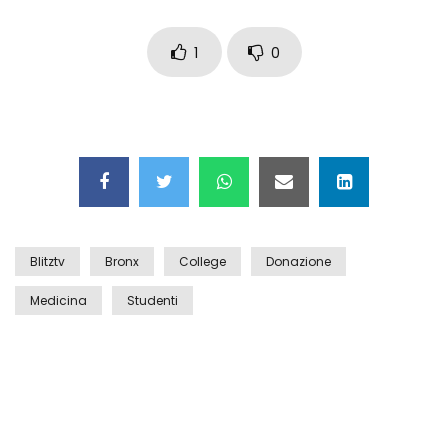
Auto coperta dal letame dopo
incidente
1
0
Nei casinò arriva il cambio oro
automatico
Esplode cabina elettrica sotterranea
Blitztv
Bronx
College
Donazione
Medicina
Studenti
Grattacielo crolla per un incendio
Il gelo estremo crea un vulcano
incredibile