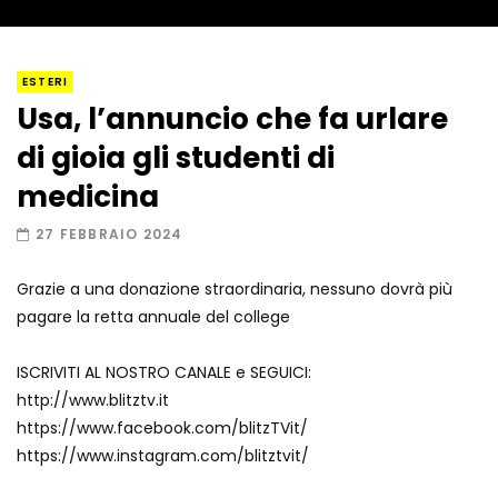
I “lava” you! Il vulcano romantico
ESTERI
Usa, l’annuncio che fa urlare
di gioia gli studenti di
Amiocuggino fa saltare in aria il drone
medicina
27 FEBBRAIO 2024
Grazie a una donazione straordinaria, nessuno dovrà più
Record di baci in 30 secondi
pagare la retta annuale del college
ISCRIVITI AL NOSTRO CANALE e SEGUICI:
http://www.blitztv.it
Due navi USA si scontrano in mare
https://www.facebook.com/blitzTVit/
https://www.instagram.com/blitztvit/