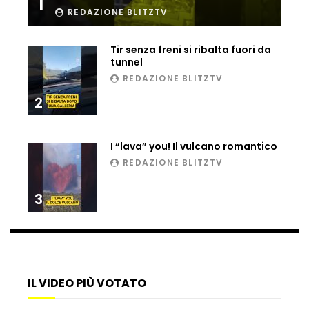
1
REDAZIONE BLITZTV
Ucraina, ecco come gli F16 intercettano
i droni russi
Tir senza freni si ribalta fuori da
tunnel
REDAZIONE BLITZTV
Tir bloccato sul passaggio a livello:
treno lo distrugge
2
I “lava” you! Il vulcano romantico
Parco divertimenti, attrazione cede
REDAZIONE BLITZTV
all’improvviso
3
Auto fuori controllo in Guatemala,
tragedia a Petén
IL VIDEO PIÙ VOTATO
Russia sotto zero: fiumi congelati e navi
rompighiaccio a Mosca