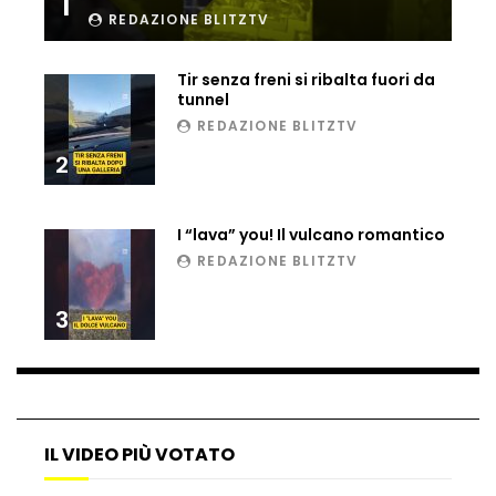
1
REDAZIONE BLITZTV
Ucraina, ecco come gli F16 intercettano
i droni russi
Tir senza freni si ribalta fuori da
tunnel
REDAZIONE BLITZTV
Tir bloccato sul passaggio a livello:
treno lo distrugge
2
I “lava” you! Il vulcano romantico
Parco divertimenti, attrazione cede
REDAZIONE BLITZTV
all’improvviso
3
Auto fuori controllo in Guatemala,
tragedia a Petén
IL VIDEO PIÙ VOTATO
Russia sotto zero: fiumi congelati e navi
rompighiaccio a Mosca