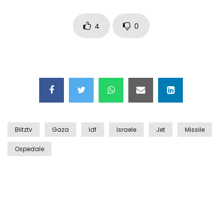
Auto coperta dal letame dopo
incidente
4
0
Nei casinò arriva il cambio oro
automatico
Esplode cabina elettrica sotterranea
Blitztv
Gaza
Idf
Israele
Jet
Missile
Ospedale
Grattacielo crolla per un incendio
Il gelo estremo crea un vulcano
incredibile