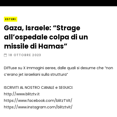
I “lava” you! Il vulcano romantico
ESTERI
Gaza, Israele: “Strage
all’ospedale colpa di un
Amiocuggino fa saltare in aria il drone
missile di Hamas”
18 OTTOBRE 2023
Diffuse su X immagini aeree, dalle quali si desume che “non
Record di baci in 30 secondi
c’erano jet israeliani sulla struttura”
ISCRIVITI AL NOSTRO CANALE e SEGUICI:
http://www.blitztv.it
Due navi USA si scontrano in mare
https://www.facebook.com/blitzTVit/
https://www.instagram.com/blitztvit/