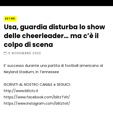
I “lava” you! Il vulcano romantico
ESTERI
Usa, guardia disturba lo show
delle cheerleader… ma c’è il
Amiocuggino fa saltare in aria il drone
colpo di scena
3 NOVEMBRE 2022
E’ successo durante una partita di football americano al
Record di baci in 30 secondi
Neyland Stadium, in Tennessee
ISCRIVITI AL NOSTRO CANALE e SEGUICI:
http://www.blitztv.it
Due navi USA si scontrano in mare
https://www.facebook.com/blitzTVit/
https://www.instagram.com/blitztvit/