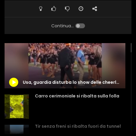
Continua...
Usa, guardia disturba lo show delle cheerleader… ma c’è il colpo di scena
Carro cerimoniale si ribalta sulla folla
Tir senza freni si ribalta fuori da tunnel