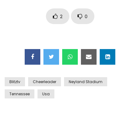
Auto coperta dal letame dopo
incidente
2
0
Nei casinò arriva il cambio oro
automatico
Esplode cabina elettrica sotterranea
Blitztv
Cheerleader
Neyland Stadium
Tennessee
Usa
Grattacielo crolla per un incendio
Il gelo estremo crea un vulcano
incredibile