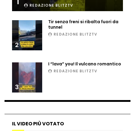
1
REDAZIONE BLITZTV
Ucraina, ecco come gli F16 intercettano
i droni russi
Tir senza freni si ribalta fuori da
tunnel
REDAZIONE BLITZTV
Tir bloccato sul passaggio a livello:
treno lo distrugge
2
I “lava” you! Il vulcano romantico
Parco divertimenti, attrazione cede
REDAZIONE BLITZTV
all’improvviso
3
Auto fuori controllo in Guatemala,
tragedia a Petén
IL VIDEO PIÙ VOTATO
Russia sotto zero: fiumi congelati e navi
rompighiaccio a Mosca