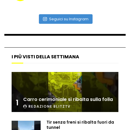
Seguici su Instagram
Vulcano di ghiaccio a New York #neve
#snow
Ammiocuggino con la ruspa… finisce
male
I PIÙ VISTI DELLA SETTIMANA
Atterraggio di emergenza tra le auto:
attimi di paura
Carro cerimoniale si ribalta sulla folla
1
REDAZIONE BLITZTV
Incidente aereo a Mogadiscio, aereo
perde il controllo
Tir senza freni si ribalta fuori da
tunnel