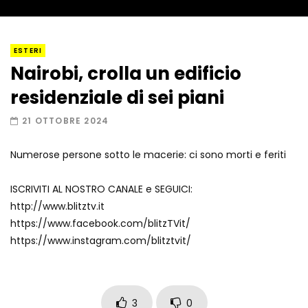
I “lava” you! Il vulcano romantico
ESTERI
Nairobi, crolla un edificio
residenziale di sei piani
Amiocuggino fa saltare in aria il drone
21 OTTOBRE 2024
Numerose persone sotto le macerie: ci sono morti e feriti
Record di baci in 30 secondi
ISCRIVITI AL NOSTRO CANALE e SEGUICI:
http://www.blitztv.it
https://www.facebook.com/blitzTVit/
https://www.instagram.com/blitztvit/
Due navi USA si scontrano in mare
3
0