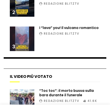
REDAZIONE BLITZTV
Ucraina, ecco come gli F16 intercettano
i droni russi
2
I “lava” you! Il vulcano romantico
Tir bloccato sul passaggio a livello:
REDAZIONE BLITZTV
treno lo distrugge
3
Parco divertimenti, attrazione cede
all’improvviso
IL VIDEO PIÙ VOTATO
Auto fuori controllo in Guatemala,
tragedia a Petén
“Toc toc”: il morto bussa sulla
bara durante il funerale
REDAZIONE BLITZTV
41.6K
Russia sotto zero: fiumi congelati e navi
rompighiaccio a Mosca