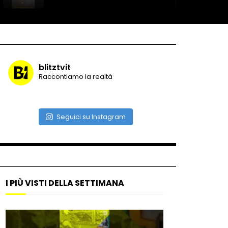
Record di baci in 30 secondi
blitztvit
Raccontiamo la realtà
Due navi USA si scontrano in
mare
Seguici su Instagram
Auto coperta dal letame
dopo incidente
I PIÙ VISTI DELLA SETTIMANA
Nei casinò arriva il cambio
oro automatico