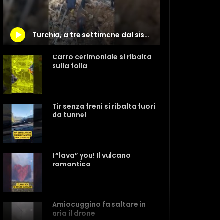
Turchia, a tre settimane dal sisma c’è ancora vita sotto le macerie
Carro cerimoniale si ribalta
sulla folla
Tir senza freni si ribalta fuori
da tunnel
I “lava” you! Il vulcano
romantico
Amiocuggino fa saltare in
aria il drone