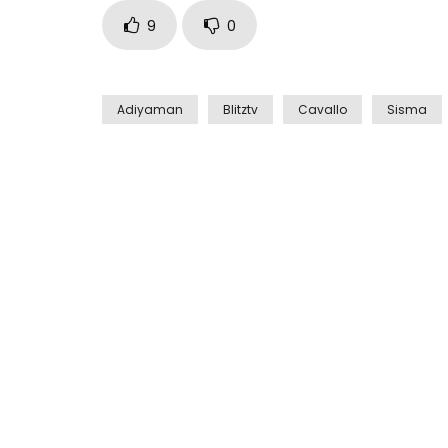
9
0
Adiyaman
Blitztv
Cavallo
Sisma