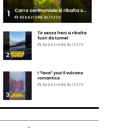
Esplode cabina elettrica
Carro cerimoniale si ribalta sulla folla
sotterranea
1
REDAZIONE BLITZTV
Tir senza freni si ribalta
Grattacielo crolla per un
fuori da tunnel
incendio
REDAZIONE BLITZTV
2
Il gelo estremo crea un
vulcano incredibile
I “lava” you! Il vulcano
romantico
REDAZIONE BLITZTV
Vulcano di ghiaccio a New
3
York #neve #snow
Ammiocuggino con la ruspa…
finisce male