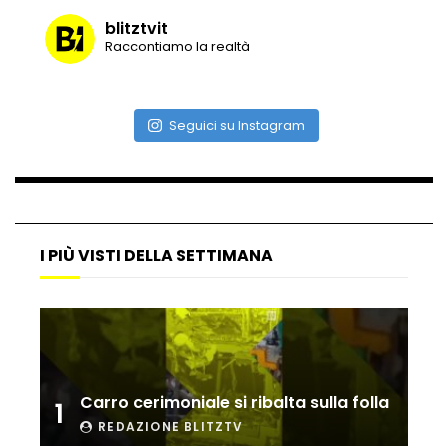
blitztvit
Raccontiamo la realtà
Vulcano di ghiaccio a New York #neve
#snow
Seguici su Instagram
Ammiocuggino con la ruspa… finisce
male
I PIÙ VISTI DELLA SETTIMANA
Atterraggio di emergenza tra le auto:
attimi di paura
Incidente aereo a Mogadiscio, aereo
perde il controllo
Carro cerimoniale si ribalta sulla folla
1
REDAZIONE BLITZTV