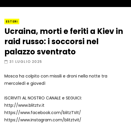
I “lava” you! Il vulcano romantico
ESTERI
Ucraina, morti e feriti a Kiev in
raid russo: i soccorsi nel
Amiocuggino fa saltare in aria il drone
palazzo sventrato
31 LUGLIO 2025
Mosca ha colpito con missili e droni nella notte tra
Record di baci in 30 secondi
mercoledì e giovedì
ISCRIVITI AL NOSTRO CANALE e SEGUICI:
http://www.blitztv.it
Due navi USA si scontrano in mare
https://www.facebook.com/blitzTVit/
https://www.instagram.com/blitztvit/