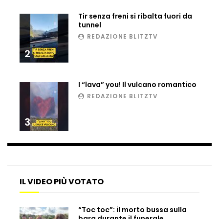
Ucraina, ecco come gli F16 intercettano
Tir senza freni si ribalta fuori da
i droni russi
tunnel
REDAZIONE BLITZTV
2
Tir bloccato sul passaggio a livello:
treno lo distrugge
I “lava” you! Il vulcano romantico
REDAZIONE BLITZTV
Parco divertimenti, attrazione cede
all’improvviso
3
Auto fuori controllo in Guatemala,
tragedia a Petén
IL VIDEO PIÙ VOTATO
Russia sotto zero: fiumi congelati e navi
“Toc toc”: il morto bussa sulla
rompighiaccio a Mosca
bara durante il funerale