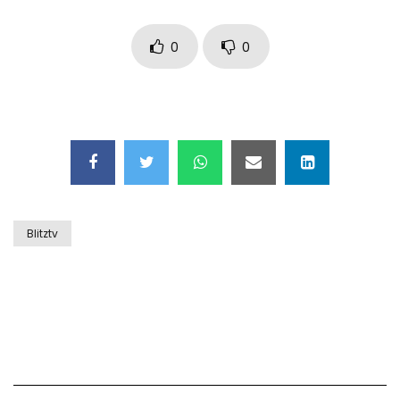
Auto coperta dal letame dopo
incidente
0
0
Nei casinò arriva il cambio oro
automatico
Esplode cabina elettrica sotterranea
Blitztv
Grattacielo crolla per un incendio
Il gelo estremo crea un vulcano
incredibile