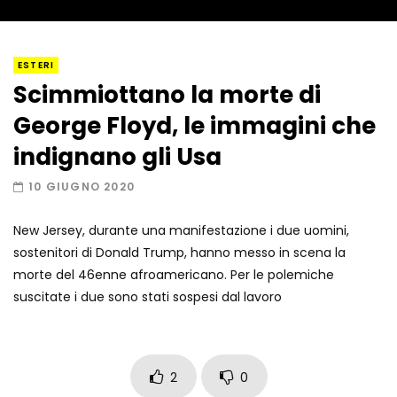
I “lava” you! Il vulcano romantico
ESTERI
Scimmiottano la morte di
George Floyd, le immagini che
Amiocuggino fa saltare in aria il drone
indignano gli Usa
10 GIUGNO 2020
New Jersey, durante una manifestazione i due uomini,
Record di baci in 30 secondi
sostenitori di Donald Trump, hanno messo in scena la
morte del 46enne afroamericano. Per le polemiche
suscitate i due sono stati sospesi dal lavoro
Due navi USA si scontrano in mare
2
0