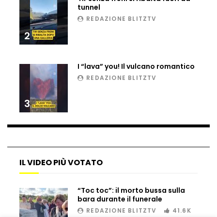
tunnel
Ucraina, ecco come gli F16 intercettano
REDAZIONE BLITZTV
i droni russi
2
Tir bloccato sul passaggio a livello:
I “lava” you! Il vulcano romantico
treno lo distrugge
REDAZIONE BLITZTV
3
Parco divertimenti, attrazione cede
all’improvviso
Auto fuori controllo in Guatemala,
IL VIDEO PIÙ VOTATO
tragedia a Petén
“Toc toc”: il morto bussa sulla
bara durante il funerale
Russia sotto zero: fiumi congelati e navi
REDAZIONE BLITZTV
41.6K
rompighiaccio a Mosca