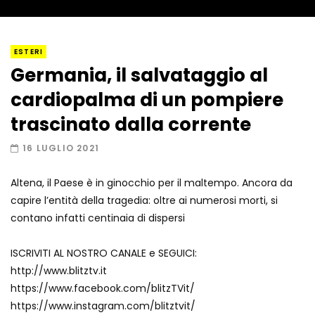
I “lava” you! Il vulcano romantico
ESTERI
Germania, il salvataggio al
cardiopalma di un pompiere
Amiocuggino fa saltare in aria il drone
trascinato dalla corrente
16 LUGLIO 2021
Altena, il Paese è in ginocchio per il maltempo. Ancora da
Record di baci in 30 secondi
capire l’entità della tragedia: oltre ai numerosi morti, si
contano infatti centinaia di dispersi
ISCRIVITI AL NOSTRO CANALE e SEGUICI:
Due navi USA si scontrano in mare
http://www.blitztv.it
https://www.facebook.com/blitzTVit/
https://www.instagram.com/blitztvit/