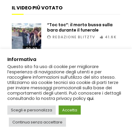
IL VIDEO PIÙ VOTATO
Bombe russe sulle montagne per creare
“Toc toc”: il morto bussa sulla
valanghe e proteggere i turisti
bara durante il funerale
REDAZIONE BLITZTV
41.6K
00:02
Auto si schianta, il guidatore vola dal
viadotto
Informativa
Questo sito fa uso di cookie per migliorare
l’esperienza di navigazione degli utenti e per
raccogliere informazioni sull’utilizzo del sito stesso.
Tradisce la moglie e lo legano con lo
Utilizziamo sia cookie tecnici sia cookie di parti terze
scotch a un albero
per inviare messaggi promozionali sulla base dei
comportamenti degli utenti. Può conoscere i dettagli
consultando la nostra privacy policy
qui
.
Copyright
BlitzTV
© 2019-2025
SIGNO
Via Rabolini, 13 Milano - P.IVA
Scegli e personalizza
Accetta
Tentano di salvarla dalla seggiovia, ma
IT11812250154. Tutti i diritti sono riservati.
il piano fallisce
Continua senza accettare