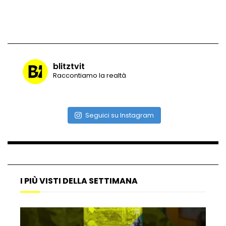
Vulcano di ghiaccio a New York #neve
#snow
blitztvit
Raccontiamo la realtà
Ammiocuggino con la ruspa… finisce
male
Seguici su Instagram
Atterraggio di emergenza tra le auto:
attimi di paura
I PIÙ VISTI DELLA SETTIMANA
Incidente aereo a Mogadiscio, aereo
perde il controllo