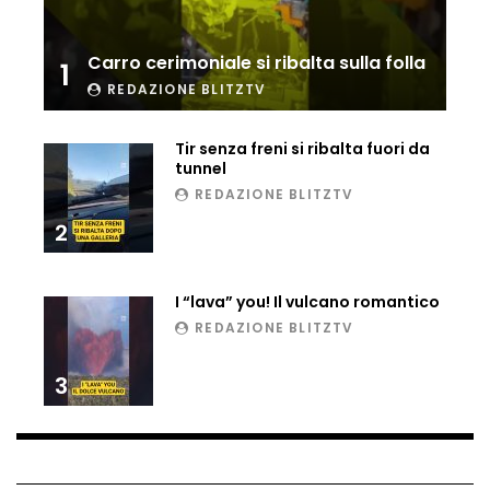
Ucraina, ecco come gli F16 intercettano
i droni russi
Carro cerimoniale si ribalta sulla folla
1
REDAZIONE BLITZTV
Tir bloccato sul passaggio a livello:
Tir senza freni si ribalta fuori da
treno lo distrugge
tunnel
REDAZIONE BLITZTV
2
Parco divertimenti, attrazione cede
all’improvviso
I “lava” you! Il vulcano romantico
REDAZIONE BLITZTV
Auto fuori controllo in Guatemala,
tragedia a Petén
3
Russia sotto zero: fiumi congelati e navi
rompighiaccio a Mosca