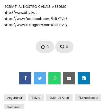
Auto coperta dal letame dopo
ISCRIVITI AL NOSTRO CANALE e SEGUICI:
incidente
http://www.blitztv.it
https://www.facebook.com/blitzTVit/
https://www.instagram.com/blitztvit/
Nei casinò arriva il cambio oro
automatico
0
0
Esplode cabina elettrica sotterranea
Grattacielo crolla per un incendio
Argentina
Blitztv
Buenos Aires
Fiume Rosso
Il gelo estremo crea un vulcano
incredibile
Serrandì