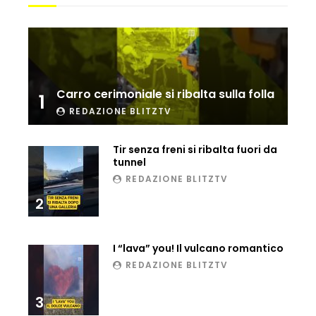
Ucraina, ecco come gli F16 intercettano
i droni russi
Tir bloccato sul passaggio a livello:
Carro cerimoniale si ribalta sulla folla
1
treno lo distrugge
REDAZIONE BLITZTV
Tir senza freni si ribalta fuori da
Parco divertimenti, attrazione cede
tunnel
all’improvviso
REDAZIONE BLITZTV
2
Auto fuori controllo in Guatemala,
tragedia a Petén
I “lava” you! Il vulcano romantico
REDAZIONE BLITZTV
Russia sotto zero: fiumi congelati e navi
3
rompighiaccio a Mosca