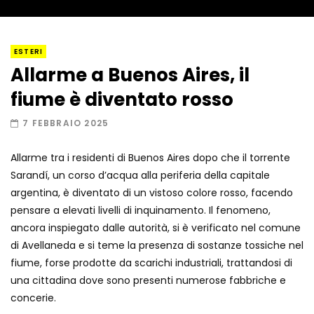
I “lava” you! Il vulcano romantico
ESTERI
Allarme a Buenos Aires, il
fiume è diventato rosso
Amiocuggino fa saltare in aria il drone
7 FEBBRAIO 2025
Allarme tra i residenti di Buenos Aires dopo che il torrente
Sarandí, un corso d’acqua alla periferia della capitale
Record di baci in 30 secondi
argentina, è diventato di un vistoso colore rosso, facendo
pensare a elevati livelli di inquinamento. Il fenomeno,
ancora inspiegato dalle autorità, si è verificato nel comune
di Avellaneda e si teme la presenza di sostanze tossiche nel
Due navi USA si scontrano in mare
fiume, forse prodotte da scarichi industriali, trattandosi di
una cittadina dove sono presenti numerose fabbriche e
concerie.