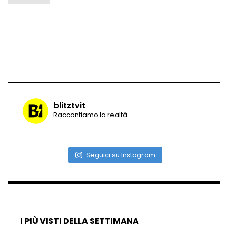
Vulcano di ghiaccio a New York #neve
#snow
Ammiocuggino con la ruspa… finisce
male
blitztvit
Raccontiamo la realtà
Atterraggio di emergenza tra le auto:
attimi di paura
Seguici su Instagram
Incidente aereo a Mogadiscio, aereo
perde il controllo
I PIÙ VISTI DELLA SETTIMANA