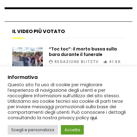
Bombe russe sulle montagne per creare
valanghe e proteggere i turisti
IL VIDEO PIÙ VOTATO
“Toc toc”: il morto bussa sulla
Auto si schianta, il guidatore vola dal
bara durante il funerale
viadotto
REDAZIONE BLITZTV
41.6K
00:02
Informativa
Tradisce la moglie e lo legano con lo
Questo sito fa uso di cookie per migliorare
scotch a un albero
l’esperienza di navigazione degli utenti e per
raccogliere informazioni sull’utilizzo del sito stesso.
Utilizziamo sia cookie tecnici sia cookie di parti terze
per inviare messaggi promozionali sulla base dei
comportamenti degli utenti. Può conoscere i dettagli
Tentano di salvarla dalla seggiovia, ma
consultando la nostra privacy policy
qui
.
il piano fallisce
Scegli e personalizza
Accetta
Copyright
BlitzTV
© 2019-2025
SIGNO
Via Rabolini, 13 Milano - P.IVA