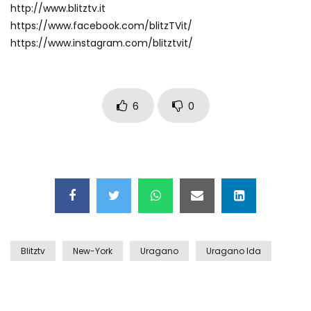
http://www.blitztv.it
Auto coperta dal letame dopo
https://www.facebook.com/blitzTVit/
incidente
https://www.instagram.com/blitztvit/
Nei casinò arriva il cambio oro
automatico
6
0
Esplode cabina elettrica sotterranea
Grattacielo crolla per un incendio
Blitztv
New-York
Uragano
Uragano Ida
Il gelo estremo crea un vulcano
incredibile