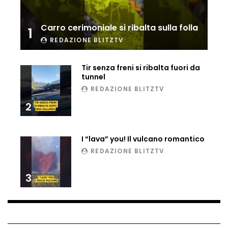
Ucraina, ecco come gli F16 intercettano
i droni russi
Carro cerimoniale si ribalta sulla folla
1
REDAZIONE BLITZTV
Tir bloccato sul passaggio a livello:
Tir senza freni si ribalta fuori da
treno lo distrugge
tunnel
REDAZIONE BLITZTV
2
Parco divertimenti, attrazione cede
all’improvviso
I “lava” you! Il vulcano romantico
REDAZIONE BLITZTV
Auto fuori controllo in Guatemala,
tragedia a Petén
3
Russia sotto zero: fiumi congelati e navi
rompighiaccio a Mosca