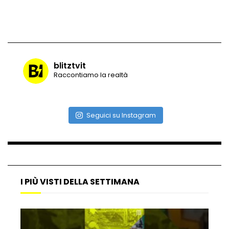
Vulcano di ghiaccio a New York #neve
#snow
blitztvit
Raccontiamo la realtà
Ammiocuggino con la ruspa… finisce
male
Seguici su Instagram
Atterraggio di emergenza tra le auto:
attimi di paura
I PIÙ VISTI DELLA SETTIMANA
Incidente aereo a Mogadiscio, aereo
perde il controllo