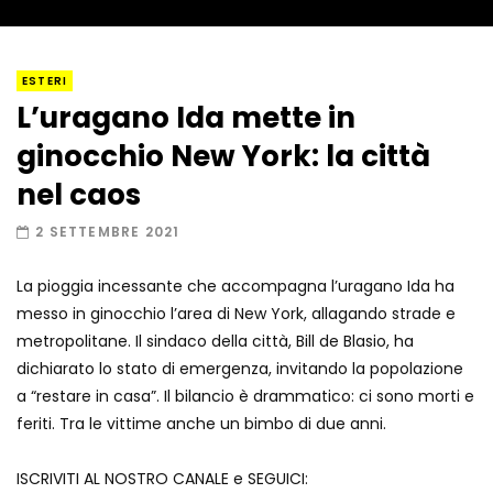
I “lava” you! Il vulcano romantico
ESTERI
L’uragano Ida mette in
ginocchio New York: la città
Amiocuggino fa saltare in aria il drone
nel caos
2 SETTEMBRE 2021
La pioggia incessante che accompagna l’uragano Ida ha
Record di baci in 30 secondi
messo in ginocchio l’area di New York, allagando strade e
metropolitane. Il sindaco della città, Bill de Blasio, ha
dichiarato lo stato di emergenza, invitando la popolazione
a “restare in casa”. Il bilancio è drammatico: ci sono morti e
Due navi USA si scontrano in mare
feriti. Tra le vittime anche un bimbo di due anni.
ISCRIVITI AL NOSTRO CANALE e SEGUICI: