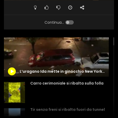
Continua...
L’uragano Ida mette in ginocchio New York: la città nel caos
Carro cerimoniale si ribalta sulla folla
Tir senza freni si ribalta fuori da tunnel