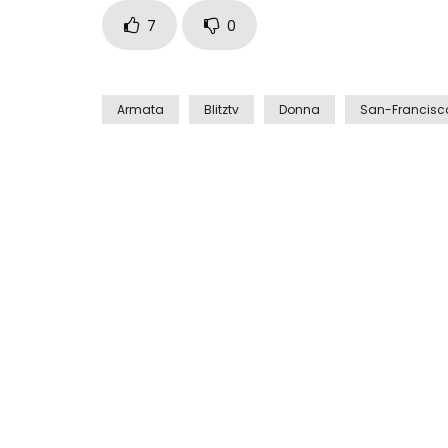
7
0
Armata
Blitztv
Donna
San-Francisc