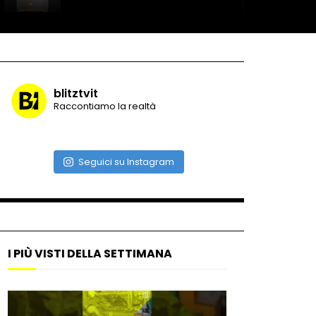
Record di baci in 30 secondi
blitztvit
Raccontiamo la realtà
Due navi USA si scontrano in
mare
Seguici su Instagram
Auto coperta dal letame
dopo incidente
I PIÙ VISTI DELLA SETTIMANA
Nei casinò arriva il cambio
oro automatico