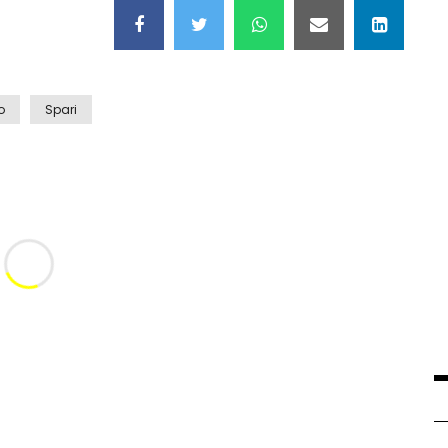
o
Spari