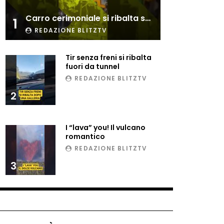
Esplode cabina elettrica
Carro cerimoniale si ribalta sulla folla
sotterranea
1
REDAZIONE BLITZTV
Tir senza freni si ribalta
Grattacielo crolla per un
fuori da tunnel
incendio
REDAZIONE BLITZTV
2
Il gelo estremo crea un
vulcano incredibile
I “lava” you! Il vulcano
romantico
REDAZIONE BLITZTV
Vulcano di ghiaccio a New
3
York #neve #snow
Ammiocuggino con la ruspa…
finisce male