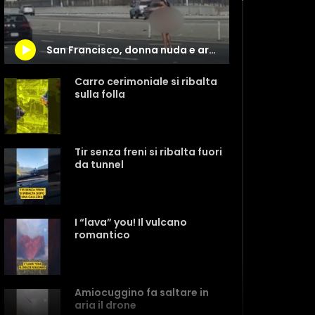
San Francisco, donna nuda e armata si mette a sparare in strada
Carro cerimoniale si ribalta
sulla folla
Tir senza freni si ribalta fuori
da tunnel
I “lava” you! Il vulcano
romantico
Amiocuggino fa saltare in
aria il drone