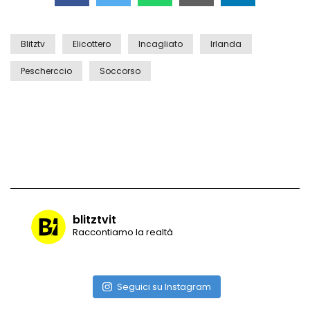
Blitztv
Elicottero
Incagliato
Irlanda
Vulcano di ghiaccio a New York #neve
#snow
Pescherccio
Soccorso
Ammiocuggino con la ruspa… finisce
male
Atterraggio di emergenza tra le auto:
attimi di paura
blitztvit
Raccontiamo la realtà
Incidente aereo a Mogadiscio, aereo
perde il controllo
Seguici su Instagram