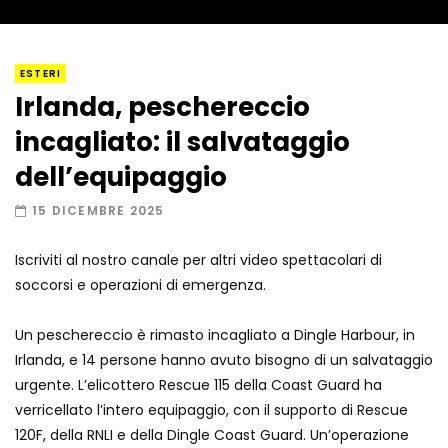
I “lava” you! Il vulcano romantico
ESTERI
Irlanda, peschereccio
incagliato: il salvataggio
Amiocuggino fa saltare in aria il drone
dell’equipaggio
15 DICEMBRE 2025
Iscriviti al nostro canale per altri video spettacolari di
Record di baci in 30 secondi
soccorsi e operazioni di emergenza.
Un peschereccio è rimasto incagliato a Dingle Harbour, in
Irlanda, e 14 persone hanno avuto bisogno di un salvataggio
Due navi USA si scontrano in mare
urgente. L’elicottero Rescue 115 della Coast Guard ha
verricellato l’intero equipaggio, con il supporto di Rescue
120F, della RNLI e della Dingle Coast Guard. Un’operazione