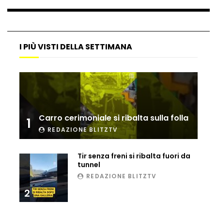
Ucraina, ecco come gli F16 intercettano
i droni russi
I PIÙ VISTI DELLA SETTIMANA
Tir bloccato sul passaggio a livello:
treno lo distrugge
Parco divertimenti, attrazione cede
Carro cerimoniale si ribalta sulla folla
all’improvviso
1
REDAZIONE BLITZTV
Tir senza freni si ribalta fuori da
Auto fuori controllo in Guatemala,
tunnel
tragedia a Petén
REDAZIONE BLITZTV
2
Russia sotto zero: fiumi congelati e navi
rompighiaccio a Mosca