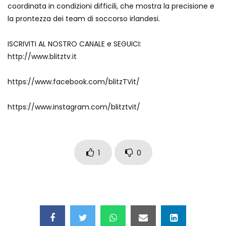
coordinata in condizioni difficili, che mostra la precisione e
Auto coperta dal letame dopo
la prontezza dei team di soccorso irlandesi.
incidente
ISCRIVITI AL NOSTRO CANALE e SEGUICI:
http://www.blitztv.it
Nei casinò arriva il cambio oro
automatico
https://www.facebook.com/blitzTVit/
https://www.instagram.com/blitztvit/
Esplode cabina elettrica sotterranea
1
0
Grattacielo crolla per un incendio
Il gelo estremo crea un vulcano
incredibile