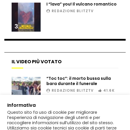
I “lava” you! Il vulcano romantico
REDAZIONE BLITZTV
Bombe russe sulle montagne per creare
3
valanghe e proteggere i turisti
Auto si schianta, il guidatore vola dal
viadotto
IL VIDEO PIÙ VOTATO
“Toc toc”: il morto bussa sulla
Tradisce la moglie e lo legano con lo
bara durante il funerale
scotch a un albero
REDAZIONE BLITZTV
41.6K
00:02
Informativa
Tentano di salvarla dalla seggiovia, ma
Questo sito fa uso di cookie per migliorare
il piano fallisce
l’esperienza di navigazione degli utenti e per
raccogliere informazioni sull’utilizzo del sito stesso.
Utilizziamo sia cookie tecnici sia cookie di parti terze