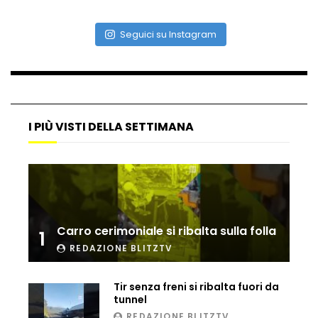
Seguici su Instagram
Vulcano di ghiaccio a New York #neve
#snow
Ammiocuggino con la ruspa… finisce
male
I PIÙ VISTI DELLA SETTIMANA
Atterraggio di emergenza tra le auto:
attimi di paura
Carro cerimoniale si ribalta sulla folla
1
REDAZIONE BLITZTV
Incidente aereo a Mogadiscio, aereo
perde il controllo
Tir senza freni si ribalta fuori da
tunnel
REDAZIONE BLITZTV