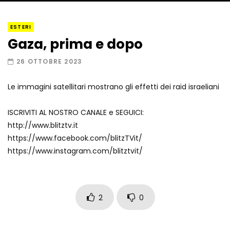
I “lava” you! Il vulcano romantico
ESTERI
Gaza, prima e dopo
26 OTTOBRE 2023
Amiocuggino fa saltare in aria il drone
Le immagini satellitari mostrano gli effetti dei raid israeliani
ISCRIVITI AL NOSTRO CANALE e SEGUICI:
http://www.blitztv.it
Record di baci in 30 secondi
https://www.facebook.com/blitzTVit/
https://www.instagram.com/blitztvit/
Due navi USA si scontrano in mare
2
0
Auto coperta dal letame dopo