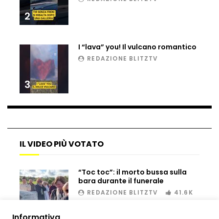
Ucraina, ecco come gli F16 intercettano
i droni russi
2
I “lava” you! Il vulcano romantico
Tir bloccato sul passaggio a livello:
REDAZIONE BLITZTV
treno lo distrugge
3
Parco divertimenti, attrazione cede
all’improvviso
IL VIDEO PIÙ VOTATO
Auto fuori controllo in Guatemala,
tragedia a Petén
“Toc toc”: il morto bussa sulla
bara durante il funerale
REDAZIONE BLITZTV
41.6K
Russia sotto zero: fiumi congelati e navi
rompighiaccio a Mosca
00:02
Informativa