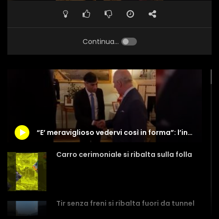
Continua...
“E’ meraviglioso vedervi così in forma”: l’incontro tra Sunak e Re Carlo III
Carro cerimoniale si ribalta sulla folla
Tir senza freni si ribalta fuori da tunnel