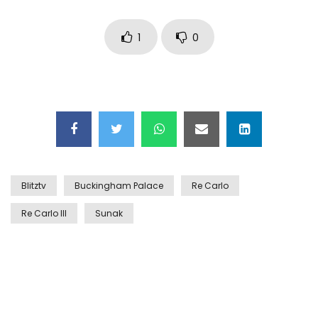
Auto coperta dal letame dopo
incidente
1
0
Nei casinò arriva il cambio oro
automatico
Esplode cabina elettrica sotterranea
Blitztv
Buckingham Palace
Re Carlo
Re Carlo III
Sunak
Grattacielo crolla per un incendio
Il gelo estremo crea un vulcano
incredibile