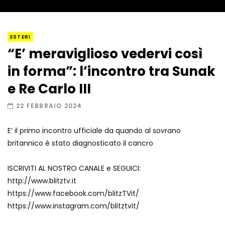
I “lava” you! Il vulcano romantico
ESTERI
“E’ meraviglioso vedervi così
in forma”: l’incontro tra Sunak
Amiocuggino fa saltare in aria il drone
e Re Carlo III
22 FEBBRAIO 2024
E’ il primo incontro ufficiale da quando al sovrano
Record di baci in 30 secondi
britannico è stato diagnosticato il cancro
ISCRIVITI AL NOSTRO CANALE e SEGUICI:
http://www.blitztv.it
Due navi USA si scontrano in mare
https://www.facebook.com/blitzTVit/
https://www.instagram.com/blitztvit/