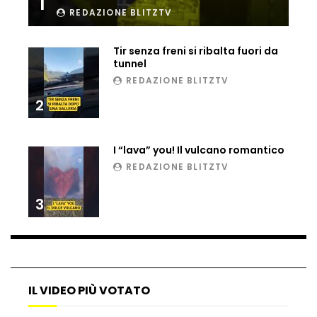
1
REDAZIONE BLITZTV
Ucraina, ecco come gli F16 intercettano
i droni russi
Tir senza freni si ribalta fuori da
tunnel
REDAZIONE BLITZTV
Tir bloccato sul passaggio a livello:
treno lo distrugge
2
I “lava” you! Il vulcano romantico
Parco divertimenti, attrazione cede
REDAZIONE BLITZTV
all’improvviso
3
Auto fuori controllo in Guatemala,
tragedia a Petén
IL VIDEO PIÙ VOTATO
Russia sotto zero: fiumi congelati e navi
rompighiaccio a Mosca