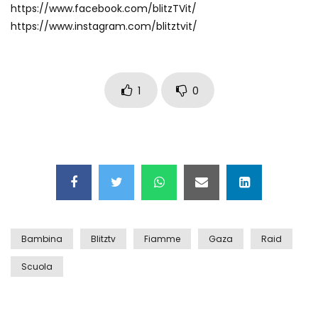
https://www.facebook.com/blitzTVit/
Auto coperta dal letame dopo
https://www.instagram.com/blitztvit/
incidente
Nei casinò arriva il cambio oro
1
0
automatico
Esplode cabina elettrica sotterranea
Grattacielo crolla per un incendio
Bambina
Blitztv
Fiamme
Gaza
Raid
Scuola
Il gelo estremo crea un vulcano
incredibile