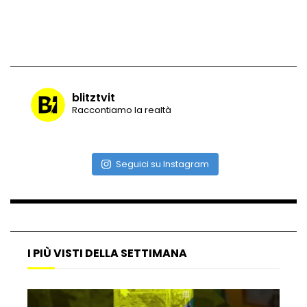
Vulcano di ghiaccio a New York #neve
#snow
blitztvit
Raccontiamo la realtà
Ammiocuggino con la ruspa… finisce
male
Seguici su Instagram
Atterraggio di emergenza tra le auto:
attimi di paura
I PIÙ VISTI DELLA SETTIMANA
Incidente aereo a Mogadiscio, aereo
perde il controllo