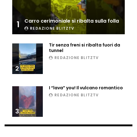
Ucraina, ecco come gli F16 intercettano
i droni russi
Carro cerimoniale si ribalta sulla folla
1
REDAZIONE BLITZTV
Tir bloccato sul passaggio a livello:
treno lo distrugge
Tir senza freni si ribalta fuori da
tunnel
REDAZIONE BLITZTV
2
Parco divertimenti, attrazione cede
all’improvviso
I “lava” you! Il vulcano romantico
REDAZIONE BLITZTV
Auto fuori controllo in Guatemala,
tragedia a Petén
3
Russia sotto zero: fiumi congelati e navi
rompighiaccio a Mosca