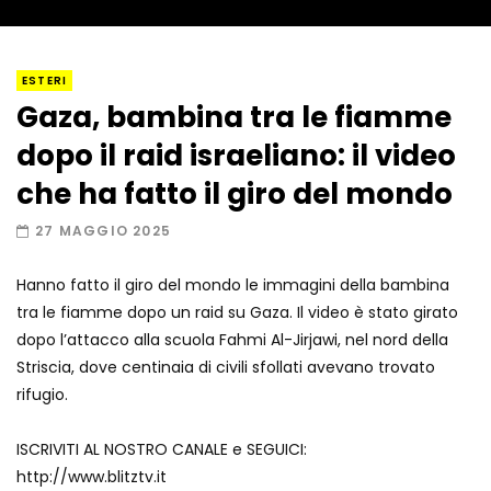
I “lava” you! Il vulcano romantico
ESTERI
Gaza, bambina tra le fiamme
dopo il raid israeliano: il video
Amiocuggino fa saltare in aria il drone
che ha fatto il giro del mondo
27 MAGGIO 2025
Hanno fatto il giro del mondo le immagini della bambina
Record di baci in 30 secondi
tra le fiamme dopo un raid su Gaza. Il video è stato girato
dopo l’attacco alla scuola Fahmi Al-Jirjawi, nel nord della
Striscia, dove centinaia di civili sfollati avevano trovato
rifugio.
Due navi USA si scontrano in mare
ISCRIVITI AL NOSTRO CANALE e SEGUICI:
http://www.blitztv.it