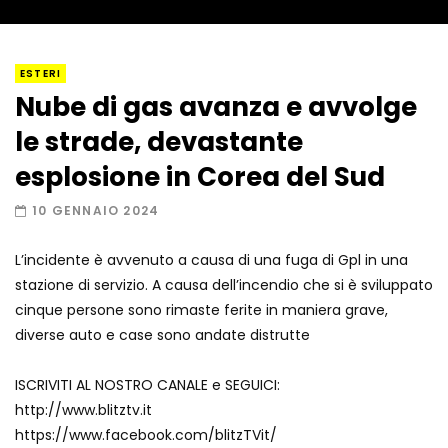
I “lava” you! Il vulcano romantico
ESTERI
Nube di gas avanza e avvolge
le strade, devastante
Amiocuggino fa saltare in aria il drone
esplosione in Corea del Sud
10 GENNAIO 2024
L’incidente è avvenuto a causa di una fuga di Gpl in una
Record di baci in 30 secondi
stazione di servizio. A causa dell’incendio che si è sviluppato
cinque persone sono rimaste ferite in maniera grave,
diverse auto e case sono andate distrutte
Due navi USA si scontrano in mare
ISCRIVITI AL NOSTRO CANALE e SEGUICI:
http://www.blitztv.it
https://www.facebook.com/blitzTVit/