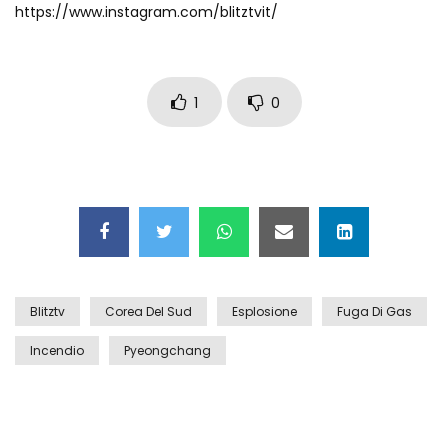
https://www.instagram.com/blitztvit/
Auto coperta dal letame dopo
incidente
1
0
Nei casinò arriva il cambio oro
automatico
Esplode cabina elettrica sotterranea
Blitztv
Corea Del Sud
Esplosione
Fuga Di Gas
Grattacielo crolla per un incendio
Incendio
Pyeongchang
Il gelo estremo crea un vulcano
incredibile