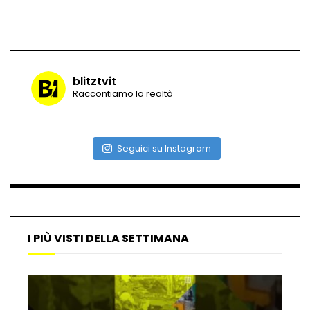
Vulcano di ghiaccio a New York #neve
#snow
blitztvit
Raccontiamo la realtà
Ammiocuggino con la ruspa… finisce
male
Seguici su Instagram
Atterraggio di emergenza tra le auto:
attimi di paura
I PIÙ VISTI DELLA SETTIMANA
Incidente aereo a Mogadiscio, aereo
perde il controllo