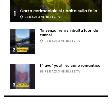
Ucraina, ecco come gli F16 intercettano
Carro cerimoniale si ribalta sulla folla
i droni russi
1
REDAZIONE BLITZTV
Tir senza freni si ribalta fuori da
Tir bloccato sul passaggio a livello:
tunnel
treno lo distrugge
REDAZIONE BLITZTV
2
Parco divertimenti, attrazione cede
all’improvviso
I “lava” you! Il vulcano romantico
REDAZIONE BLITZTV
Auto fuori controllo in Guatemala,
3
tragedia a Petén
Russia sotto zero: fiumi congelati e navi
rompighiaccio a Mosca