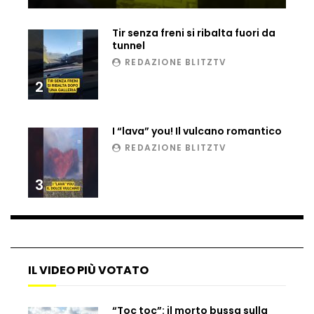
Ucraina, ecco come gli F16 intercettano
i droni russi
Tir senza freni si ribalta fuori da
tunnel
REDAZIONE BLITZTV
2
Tir bloccato sul passaggio a livello:
treno lo distrugge
I “lava” you! Il vulcano romantico
REDAZIONE BLITZTV
Parco divertimenti, attrazione cede
all’improvviso
3
Auto fuori controllo in Guatemala,
tragedia a Petén
IL VIDEO PIÙ VOTATO
Russia sotto zero: fiumi congelati e navi
rompighiaccio a Mosca
“Toc toc”: il morto bussa sulla