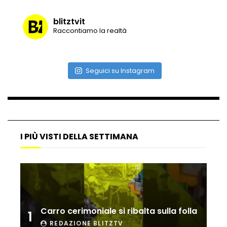
blitztvit
Raccontiamo la realtà
Vulcano di ghiaccio a New York #neve
#snow
Seguici su Instagram
Ammiocuggino con la ruspa… finisce
male
I PIÙ VISTI DELLA SETTIMANA
Atterraggio di emergenza tra le auto:
attimi di paura
Incidente aereo a Mogadiscio, aereo
perde il controllo
Carro cerimoniale si ribalta sulla folla
1
REDAZIONE BLITZTV