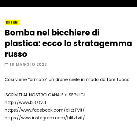
I “lava” you! Il vulcano romantico
ESTERI
Bomba nel bicchiere di
plastica: ecco lo stratagemma
Amiocuggino fa saltare in aria il drone
russo
18 MAGGIO 2022
Così viene “armato” un drone civile in modo da fare fuoco
Record di baci in 30 secondi
ISCRIVITI AL NOSTRO CANALE e SEGUICI:
http://www.blitztv.it
https://www.facebook.com/blitzTVit/
Due navi USA si scontrano in mare
https://www.instagram.com/blitztvit/