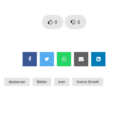
Auto coperta dal letame dopo
incidente
0
0
Nei casinò arriva il cambio oro
automatico
Esplode cabina elettrica sotterranea
Abdanan
Blitztv
Iran
Sonia Sharifi
Grattacielo crolla per un incendio
Il gelo estremo crea un vulcano
incredibile