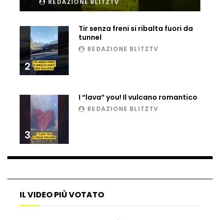
REDAZIONE BLITZTV
Ucraina, ecco come gli F16 intercettano
i droni russi
Tir senza freni si ribalta fuori da
tunnel
REDAZIONE BLITZTV
Tir bloccato sul passaggio a livello:
2
treno lo distrugge
I “lava” you! Il vulcano romantico
REDAZIONE BLITZTV
Parco divertimenti, attrazione cede
all’improvviso
3
Auto fuori controllo in Guatemala,
tragedia a Petén
IL VIDEO PIÙ VOTATO
Russia sotto zero: fiumi congelati e navi
rompighiaccio a Mosca