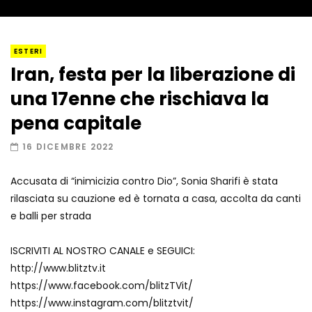
I “lava” you! Il vulcano romantico
ESTERI
Iran, festa per la liberazione di
una 17enne che rischiava la
Amiocuggino fa saltare in aria il drone
pena capitale
16 DICEMBRE 2022
Accusata di “inimicizia contro Dio”, Sonia Sharifi è stata
Record di baci in 30 secondi
rilasciata su cauzione ed è tornata a casa, accolta da canti
e balli per strada
ISCRIVITI AL NOSTRO CANALE e SEGUICI:
Due navi USA si scontrano in mare
http://www.blitztv.it
https://www.facebook.com/blitzTVit/
https://www.instagram.com/blitztvit/