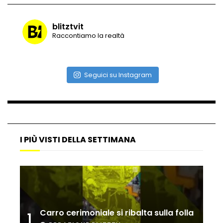
blitztvit
Raccontiamo la realtà
Vulcano di ghiaccio a New York #neve
#snow
Seguici su Instagram
Ammiocuggino con la ruspa… finisce
male
Atterraggio di emergenza tra le auto:
I PIÙ VISTI DELLA SETTIMANA
attimi di paura
Incidente aereo a Mogadiscio, aereo
perde il controllo
Carro cerimoniale si ribalta sulla folla
1