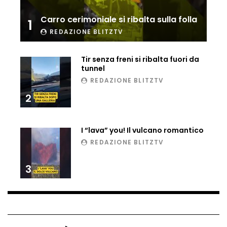
Carro cerimoniale si ribalta sulla folla
1
Ucraina, ecco come gli F16 intercettano
i droni russi
REDAZIONE BLITZTV
Tir senza freni si ribalta fuori da
tunnel
Tir bloccato sul passaggio a livello:
REDAZIONE BLITZTV
treno lo distrugge
2
Parco divertimenti, attrazione cede
I “lava” you! Il vulcano romantico
all’improvviso
REDAZIONE BLITZTV
3
Auto fuori controllo in Guatemala,
tragedia a Petén
Russia sotto zero: fiumi congelati e navi