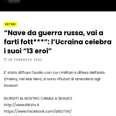
I “lava” you! Il vulcano romantico
ESTERI
“Nave da guerra russa, vai a
farti fott***”: l’Ucraina celebra
Amiocuggino fa saltare in aria il drone
i suoi “13 eroi”
25 FEBBRAIO 2022
E’ stato diffuso l’audio con cui i militari a difesa dell’isola
Record di baci in 30 secondi
Zmeiny, nel Mar Nero, si sono rifiutati di arrendersi agli
invasori
ISCRIVITI AL NOSTRO CANALE e SEGUICI:
Due navi USA si scontrano in mare
http://www.blitztv.it
https://www.facebook.com/blitzTVit/