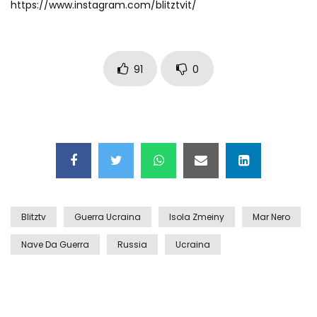
https://www.instagram.com/blitztvit/
Auto coperta dal letame dopo
incidente
91
0
Nei casinò arriva il cambio oro
automatico
Esplode cabina elettrica sotterranea
Blitztv
Guerra Ucraina
Isola Zmeiny
Mar Nero
Grattacielo crolla per un incendio
Nave Da Guerra
Russia
Ucraina
Il gelo estremo crea un vulcano