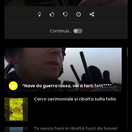
Continua...
“Nave da guerra russa, vai a farti fott***”: l’Ucraina celebra i suoi “13 eroi”
Carro cerimoniale si ribalta sulla folla
Tir senza freni si ribalta fuori da tunnel