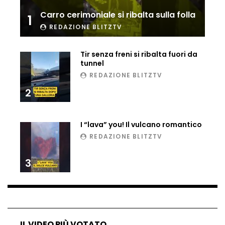
persone a bordo fuori pista
Carro cerimoniale si ribalta sulla folla
1
REDAZIONE BLITZTV
Momenti di terrore: giostra cede
durante la corsa
Tir senza freni si ribalta fuori da
tunnel
REDAZIONE BLITZTV
2
Rio de Janeiro, scena hot in spiaggia
finisce male
I “lava” you! Il vulcano romantico
REDAZIONE BLITZTV
Reazione brutale sulla neve: ragazzino
massacrato
3
Ratti tra i pazienti: choc in un ospedale
indiano
IL VIDEO PIÙ VOTATO