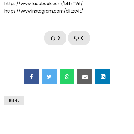
https://www.facebook.com/blitzTVit/
https://www.instagram.com/blitztvit/
Alex Pretti, il video inedito: lo sputo il
calcio che provocano gli agenti Ice
3
0
Atterraggio di emergenza NASA: l’aereo
prende fuoco
Tragedia in Romania: tifosi greci uccisi
in un incidente
Blitztv
Auto trascinata dall’acqua, passanti
salvano un bimbo