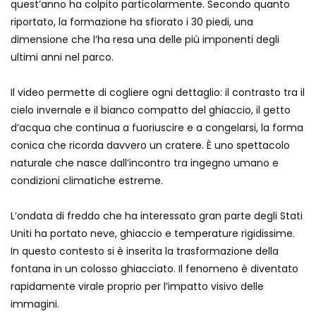
quest’anno ha colpito particolarmente. Secondo quanto
Tir bloccato sul passaggio a livello:
riportato, la formazione ha sfiorato i 30 piedi, una
treno lo distrugge
dimensione che l’ha resa una delle più imponenti degli
ultimi anni nel parco.
Parco divertimenti, attrazione cede
Il video permette di cogliere ogni dettaglio: il contrasto tra il
all’improvviso
cielo invernale e il bianco compatto del ghiaccio, il getto
d’acqua che continua a fuoriuscire e a congelarsi, la forma
conica che ricorda davvero un cratere. È uno spettacolo
Auto fuori controllo in Guatemala,
naturale che nasce dall’incontro tra ingegno umano e
tragedia a Petén
condizioni climatiche estreme.
L’ondata di freddo che ha interessato gran parte degli Stati
Russia sotto zero: fiumi congelati e navi
Uniti ha portato neve, ghiaccio e temperature rigidissime.
rompighiaccio a Mosca
In questo contesto si è inserita la trasformazione della
fontana in un colosso ghiacciato. Il fenomeno è diventato
rapidamente virale proprio per l’impatto visivo delle
Bombe russe sulle montagne per creare
immagini.
valanghe e proteggere i turisti