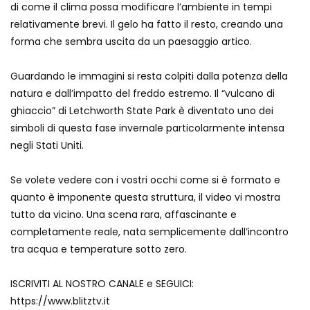
di come il clima possa modificare l’ambiente in tempi
Crolla una gru a Wuhan: auto travolte,
relativamente brevi. Il gelo ha fatto il resto, creando una
un morto
forma che sembra uscita da un paesaggio artico.
Guardando le immagini si resta colpiti dalla potenza della
Quattro Lune nel cielo: il raro fenomeno
natura e dall’impatto del freddo estremo. Il “vulcano di
visto in Russia
ghiaccio” di Letchworth State Park è diventato uno dei
simboli di questa fase invernale particolarmente intensa
negli Stati Uniti.
Assalto a colpi di mazza in una
gioielleria di Londra
Se volete vedere con i vostri occhi come si è formato e
quanto è imponente questa struttura, il video vi mostra
tutto da vicino. Una scena rara, affascinante e
Il gelo trasforma un’auto in una
completamente reale, nata semplicemente dall’incontro
scultura
tra acqua e temperature sotto zero.
ISCRIVITI AL NOSTRO CANALE e SEGUICI:
Auto contro una sinagoga a New York: il
https://www.blitztv.it
video shock