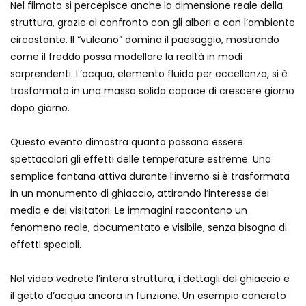
Nel filmato si percepisce anche la dimensione reale della
struttura, grazie al confronto con gli alberi e con l’ambiente
circostante. Il “vulcano” domina il paesaggio, mostrando
Auto si schianta, il guidatore vola dal
come il freddo possa modellare la realtà in modi
viadotto
sorprendenti. L’acqua, elemento fluido per eccellenza, si è
trasformata in una massa solida capace di crescere giorno
dopo giorno.
Tradisce la moglie e lo legano con lo
scotch a un albero
Questo evento dimostra quanto possano essere
spettacolari gli effetti delle temperature estreme. Una
semplice fontana attiva durante l’inverno si è trasformata
Tentano di salvarla dalla seggiovia, ma
in un monumento di ghiaccio, attirando l’interesse dei
il piano fallisce
media e dei visitatori. Le immagini raccontano un
fenomeno reale, documentato e visibile, senza bisogno di
effetti speciali.
Cartagena sommersa: strade allagate
dal mare in tempesta
Nel video vedrete l’intera struttura, i dettagli del ghiaccio e
il getto d’acqua ancora in funzione. Un esempio concreto