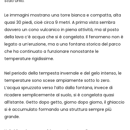
Stati Uniti.
Auto coperta dal letame dopo
incidente
Le immagini mostrano una torre bianca e compatta, alta
quasi 30 piedi, cioè circa 9 metri. A prima vista sembra
davvero un cono vulcanico in piena attività, ma al posto
Nei casinò arriva il cambio oro
della lava c’è acqua che si è congelata. Il fenomeno non è
automatico
legato a un’eruzione, ma a una fontana storica del parco
che ha continuato a funzionare nonostante le
temperature rigidissime.
Esplode cabina elettrica sotterranea
Nel periodo della tempesta invernale e del gelo intenso, le
temperature sono scese ampiamente sotto lo zero.
L’acqua spruzzata verso l’alto dalla fontana, invece di
Grattacielo crolla per un incendio
ricadere semplicemente al suolo, si è congelata quasi
all’istante. Getto dopo getto, giorno dopo giorno, il ghiaccio
si è accumulato formando una struttura sempre più
grande.
Vulcano di ghiaccio a New York #neve
#snow