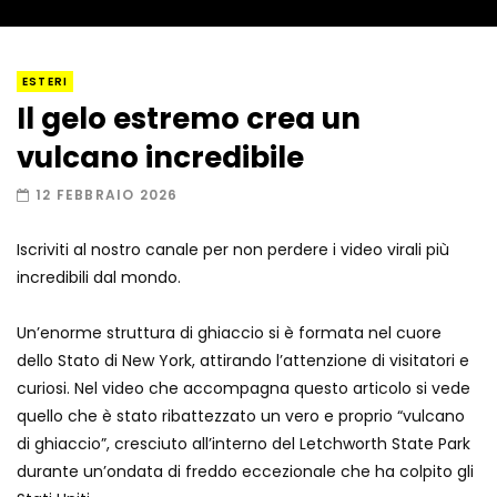
I “lava” you! Il vulcano romantico
ESTERI
Il gelo estremo crea un
vulcano incredibile
Amiocuggino fa saltare in aria il drone
12 FEBBRAIO 2026
Iscriviti al nostro canale per non perdere i video virali più
incredibili dal mondo.
Record di baci in 30 secondi
Un’enorme struttura di ghiaccio si è formata nel cuore
dello Stato di New York, attirando l’attenzione di visitatori e
curiosi. Nel video che accompagna questo articolo si vede
Due navi USA si scontrano in mare
quello che è stato ribattezzato un vero e proprio “vulcano
di ghiaccio”, cresciuto all’interno del Letchworth State Park
durante un’ondata di freddo eccezionale che ha colpito gli