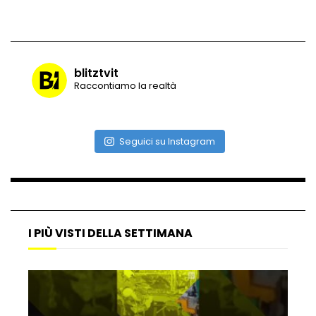
Bimbo vola dall’auto in corsa e si salva
per miracolo
blitztvit
Raccontiamo la realtà
Lamborghini sulla neve: la bravata
notturna a Boston
Seguici su Instagram
Scontro tra camion sul ghiaccio:
cisterna in fiamme
I PIÙ VISTI DELLA SETTIMANA
Droni nel cielo di Caracas: il messaggio
per Maduro
Fiamme dal motore e aereo con 388