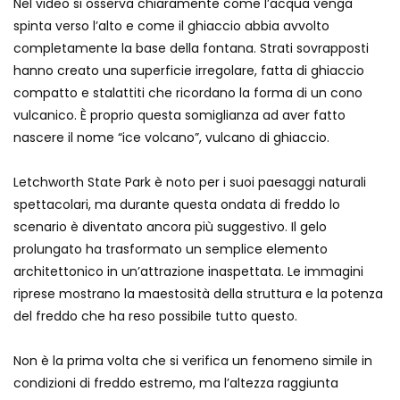
Nel video si osserva chiaramente come l’acqua venga
spinta verso l’alto e come il ghiaccio abbia avvolto
completamente la base della fontana. Strati sovrapposti
Ammiocuggino con la ruspa… finisce
hanno creato una superficie irregolare, fatta di ghiaccio
male
compatto e stalattiti che ricordano la forma di un cono
vulcanico. È proprio questa somiglianza ad aver fatto
nascere il nome “ice volcano”, vulcano di ghiaccio.
Atterraggio di emergenza tra le auto:
attimi di paura
Letchworth State Park è noto per i suoi paesaggi naturali
spettacolari, ma durante questa ondata di freddo lo
scenario è diventato ancora più suggestivo. Il gelo
Incidente aereo a Mogadiscio, aereo
prolungato ha trasformato un semplice elemento
perde il controllo
architettonico in un’attrazione inaspettata. Le immagini
riprese mostrano la maestosità della struttura e la potenza
del freddo che ha reso possibile tutto questo.
Ucraina, ecco come gli F16 intercettano
i droni russi
Non è la prima volta che si verifica un fenomeno simile in
condizioni di freddo estremo, ma l’altezza raggiunta