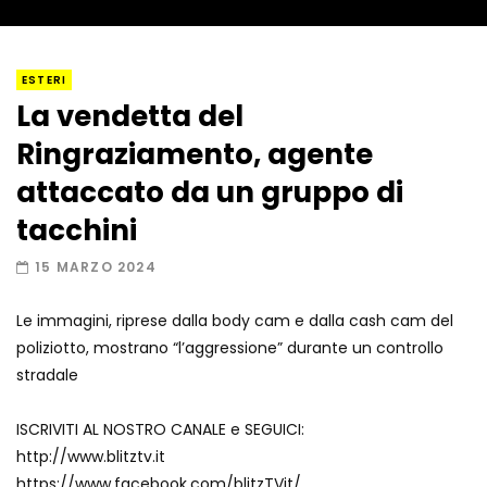
I “lava” you! Il vulcano romantico
ESTERI
La vendetta del
Ringraziamento, agente
Amiocuggino fa saltare in aria il drone
attaccato da un gruppo di
tacchini
15 MARZO 2024
Record di baci in 30 secondi
Le immagini, riprese dalla body cam e dalla cash cam del
poliziotto, mostrano “l’aggressione” durante un controllo
stradale
Due navi USA si scontrano in mare
ISCRIVITI AL NOSTRO CANALE e SEGUICI:
http://www.blitztv.it
https://www.facebook.com/blitzTVit/