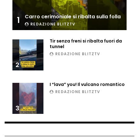
Ucraina, ecco come gli F16 intercettano
i droni russi
Carro cerimoniale si ribalta sulla folla
1
REDAZIONE BLITZTV
Tir bloccato sul passaggio a livello:
Tir senza freni si ribalta fuori da
treno lo distrugge
tunnel
REDAZIONE BLITZTV
2
Parco divertimenti, attrazione cede
all’improvviso
I “lava” you! Il vulcano romantico
REDAZIONE BLITZTV
Auto fuori controllo in Guatemala,
tragedia a Petén
3
Russia sotto zero: fiumi congelati e navi
rompighiaccio a Mosca