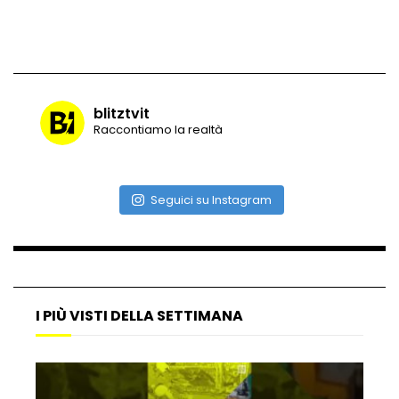
Vulcano di ghiaccio a New York #neve
#snow
blitztvit
Raccontiamo la realtà
Ammiocuggino con la ruspa… finisce
male
Seguici su Instagram
Atterraggio di emergenza tra le auto:
attimi di paura
I PIÙ VISTI DELLA SETTIMANA
Incidente aereo a Mogadiscio, aereo
perde il controllo