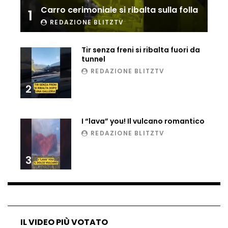
Carro cerimoniale si ribalta sulla folla
1
Ucraina, ecco come gli F16 intercettano
i droni russi
REDAZIONE BLITZTV
Tir senza freni si ribalta fuori da
tunnel
Tir bloccato sul passaggio a livello:
REDAZIONE BLITZTV
treno lo distrugge
2
Parco divertimenti, attrazione cede
I “lava” you! Il vulcano romantico
all’improvviso
REDAZIONE BLITZTV
3
Auto fuori controllo in Guatemala,
tragedia a Petén
Russia sotto zero: fiumi congelati e navi
IL VIDEO PIÙ VOTATO
rompighiaccio a Mosca