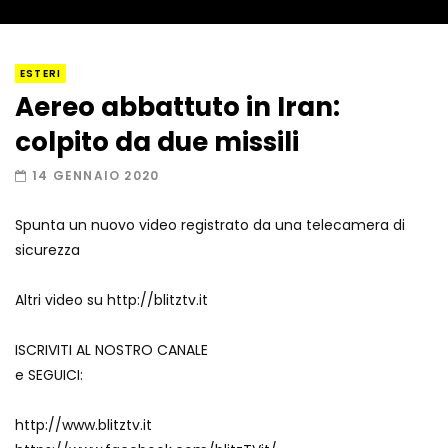
I “lava” you! Il vulcano romantico
ESTERI
Aereo abbattuto in Iran:
colpito da due missili
Amiocuggino fa saltare in aria il drone
14 GENNAIO 2020
Spunta un nuovo video registrato da una telecamera di
sicurezza
Record di baci in 30 secondi
Altri video su http://blitztv.it
ISCRIVITI AL NOSTRO CANALE
Due navi USA si scontrano in mare
e SEGUICI:
http://www.blitztv.it