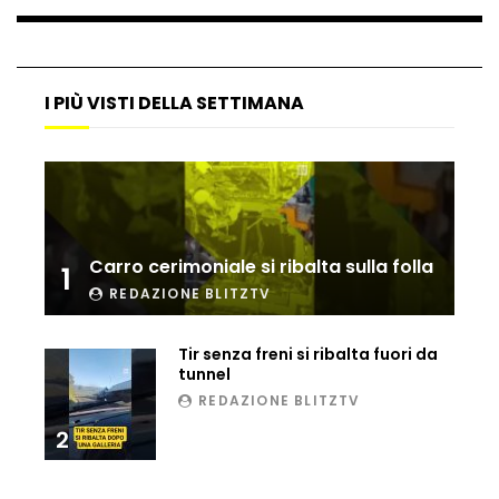
Ucraina, ecco come gli F16 intercettano
i droni russi
I PIÙ VISTI DELLA SETTIMANA
Tir bloccato sul passaggio a livello:
treno lo distrugge
Parco divertimenti, attrazione cede
Carro cerimoniale si ribalta sulla folla
all’improvviso
1
REDAZIONE BLITZTV
Tir senza freni si ribalta fuori da
Auto fuori controllo in Guatemala,
tunnel
tragedia a Petén
REDAZIONE BLITZTV
2
Russia sotto zero: fiumi congelati e navi
rompighiaccio a Mosca