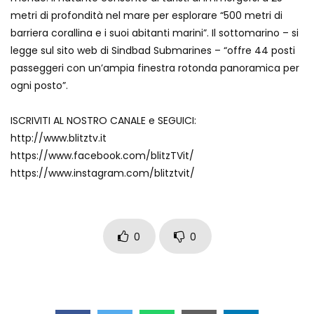
Auto coperta dal letame dopo
metri di profondità nel mare per esplorare “500 metri di
incidente
barriera corallina e i suoi abitanti marini”. Il sottomarino – si
legge sul sito web di Sindbad Submarines – “offre 44 posti
passeggeri con un’ampia finestra rotonda panoramica per
Nei casinò arriva il cambio oro
ogni posto”.
automatico
ISCRIVITI AL NOSTRO CANALE e SEGUICI:
http://www.blitztv.it
Esplode cabina elettrica sotterranea
https://www.facebook.com/blitzTVit/
https://www.instagram.com/blitztvit/
Grattacielo crolla per un incendio
0
0
Il gelo estremo crea un vulcano
incredibile