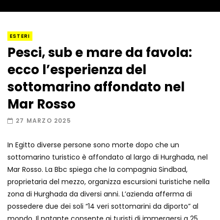
I “lava” you! Il vulcano romantico
ESTERI
Pesci, sub e mare da favola:
ecco l’esperienza del
Amiocuggino fa saltare in aria il drone
sottomarino affondato nel
Mar Rosso
27 MARZO 2025
Record di baci in 30 secondi
In Egitto diverse persone sono morte dopo che un
sottomarino turistico è affondato al largo di Hurghada, nel
Mar Rosso. La Bbc spiega che la compagnia Sindbad,
Due navi USA si scontrano in mare
proprietaria del mezzo, organizza escursioni turistiche nella
zona di Hurghada da diversi anni. L’azienda afferma di
possedere due dei soli “14 veri sottomarini da diporto” al
mondo. Il natante consente ai turisti di immergersi a 25