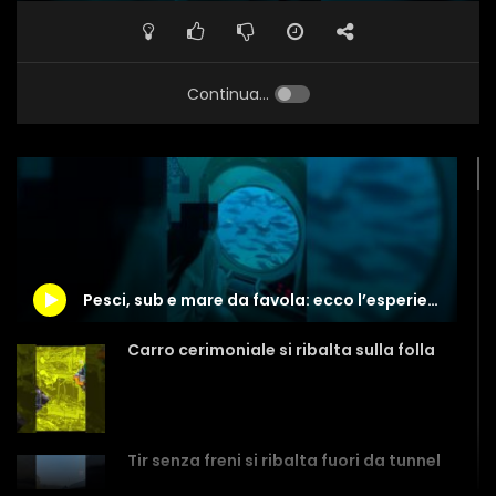
Continua...
Pesci, sub e mare da favola: ecco l’esperienza del sottomarino affondato nel Mar Rosso
Carro cerimoniale si ribalta sulla folla
Tir senza freni si ribalta fuori da tunnel