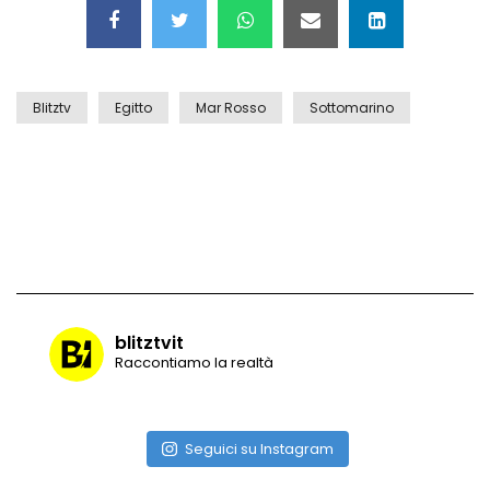
Vulcano di ghiaccio a New York #neve
#snow
Blitztv
Egitto
Mar Rosso
Sottomarino
Ammiocuggino con la ruspa… finisce
male
Atterraggio di emergenza tra le auto:
attimi di paura
blitztvit
Raccontiamo la realtà
Incidente aereo a Mogadiscio, aereo
perde il controllo
Seguici su Instagram