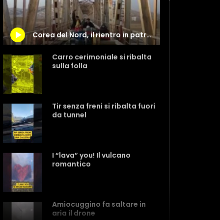
Corea del Nord, il rientro in patria dei diplomatici è su un carrello spinto a mano
Carro cerimoniale si ribalta
sulla folla
Tir senza freni si ribalta fuori
da tunnel
I “lava” you! Il vulcano
romantico
Amiocuggino fa saltare in
aria il drone