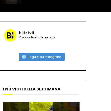
Record di baci in 30 secondi
blitztvit
Raccontiamo la realtà
Due navi USA si scontrano in
mare
Seguici su Instagram
Auto coperta dal letame
dopo incidente
I PIÙ VISTI DELLA SETTIMANA
Nei casinò arriva il cambio
oro automatico