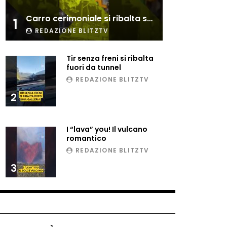
Esplode cabina elettrica
Carro cerimoniale si ribalta sulla folla
sotterranea
1
REDAZIONE BLITZTV
Tir senza freni si ribalta
Grattacielo crolla per un
fuori da tunnel
incendio
REDAZIONE BLITZTV
2
Il gelo estremo crea un
vulcano incredibile
I “lava” you! Il vulcano
romantico
REDAZIONE BLITZTV
Vulcano di ghiaccio a New
3
York #neve #snow
Ammiocuggino con la ruspa…
finisce male