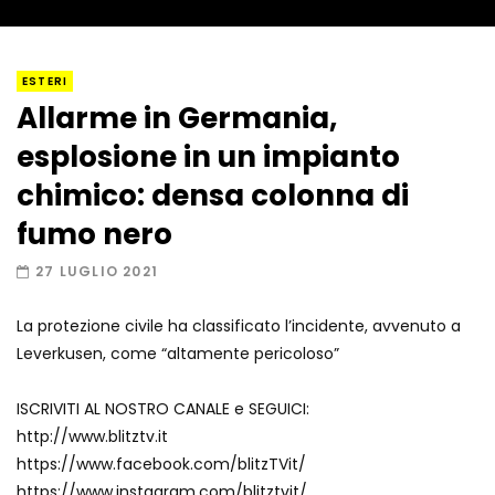
I “lava” you! Il vulcano romantico
ESTERI
Allarme in Germania,
esplosione in un impianto
Amiocuggino fa saltare in aria il drone
chimico: densa colonna di
fumo nero
27 LUGLIO 2021
Record di baci in 30 secondi
La protezione civile ha classificato l’incidente, avvenuto a
Leverkusen, come “altamente pericoloso”
Due navi USA si scontrano in mare
ISCRIVITI AL NOSTRO CANALE e SEGUICI:
http://www.blitztv.it
https://www.facebook.com/blitzTVit/
https://www.instagram.com/blitztvit/