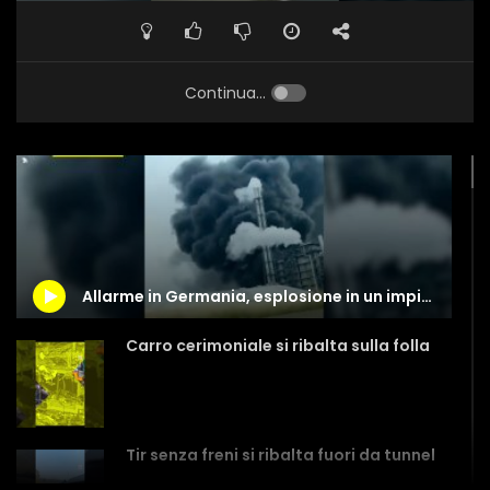
Continua...
Allarme in Germania, esplosione in un impianto chimico: densa colonna di fumo nero
Carro cerimoniale si ribalta sulla folla
Tir senza freni si ribalta fuori da tunnel