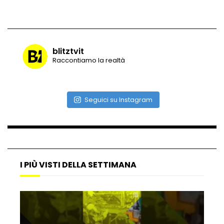
Vulcano di ghiaccio a New York #neve
#snow
blitztvit
Raccontiamo la realtà
Ammiocuggino con la ruspa… finisce
male
Seguici su Instagram
Atterraggio di emergenza tra le auto:
attimi di paura
I PIÙ VISTI DELLA SETTIMANA
Incidente aereo a Mogadiscio, aereo
perde il controllo