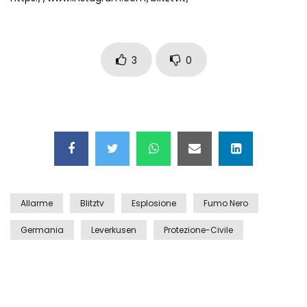
Auto coperta dal letame dopo
incidente
3
0
Nei casinò arriva il cambio oro
automatico
Esplode cabina elettrica sotterranea
Allarme
Blitztv
Esplosione
Fumo Nero
Grattacielo crolla per un incendio
Germania
Leverkusen
Protezione-Civile
Il gelo estremo crea un vulcano
incredibile