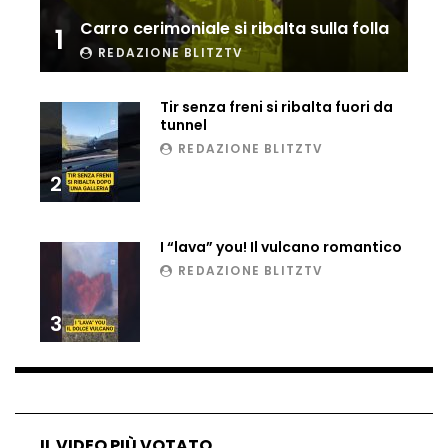
Ucraina, ecco come gli F16 intercettano
Carro cerimoniale si ribalta sulla folla
1
i droni russi
REDAZIONE BLITZTV
Tir senza freni si ribalta fuori da
Tir bloccato sul passaggio a livello:
tunnel
treno lo distrugge
REDAZIONE BLITZTV
2
Parco divertimenti, attrazione cede
all’improvviso
I “lava” you! Il vulcano romantico
REDAZIONE BLITZTV
3
Auto fuori controllo in Guatemala,
tragedia a Petén
Russia sotto zero: fiumi congelati e navi
rompighiaccio a Mosca
IL VIDEO PIÙ VOTATO