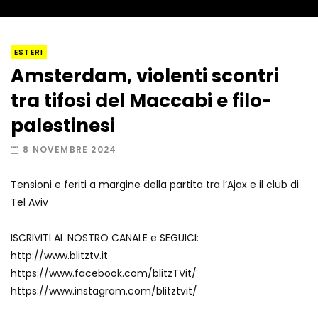
I “lava” you! Il vulcano romantico
ESTERI
Amsterdam, violenti scontri
tra tifosi del Maccabi e filo-
Amiocuggino fa saltare in aria il drone
palestinesi
8 NOVEMBRE 2024
Tensioni e feriti a margine della partita tra l’Ajax e il club di
Record di baci in 30 secondi
Tel Aviv
ISCRIVITI AL NOSTRO CANALE e SEGUICI:
http://www.blitztv.it
Due navi USA si scontrano in mare
https://www.facebook.com/blitzTVit/
https://www.instagram.com/blitztvit/