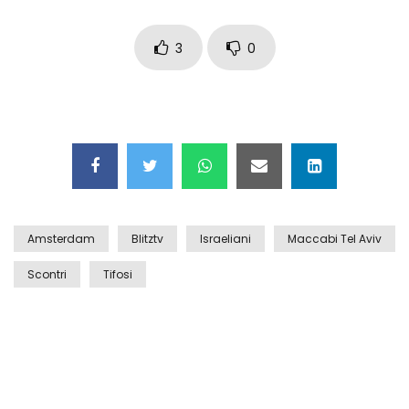
Auto coperta dal letame dopo
incidente
3
0
Nei casinò arriva il cambio oro
automatico
Esplode cabina elettrica sotterranea
Amsterdam
Blitztv
Israeliani
Maccabi Tel Aviv
Scontri
Tifosi
Grattacielo crolla per un incendio
Il gelo estremo crea un vulcano
incredibile