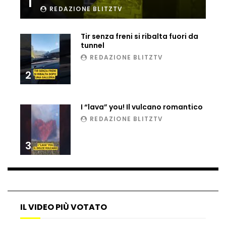
1
REDAZIONE BLITZTV
Ucraina, ecco come gli F16 intercettano
i droni russi
Tir senza freni si ribalta fuori da
tunnel
REDAZIONE BLITZTV
Tir bloccato sul passaggio a livello:
treno lo distrugge
2
I “lava” you! Il vulcano romantico
Parco divertimenti, attrazione cede
REDAZIONE BLITZTV
all’improvviso
3
Auto fuori controllo in Guatemala,
tragedia a Petén
IL VIDEO PIÙ VOTATO
Russia sotto zero: fiumi congelati e navi
rompighiaccio a Mosca