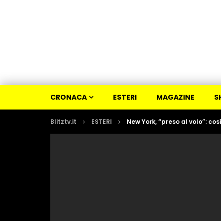
CRONACA
ESTERI
MAGAZINE
S
Blitztv.it
ESTERI
New York, “preso al volo”: così