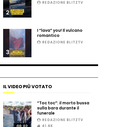
REDAZIONE BLITZTV
2
Il gelo estremo crea un
vulcano incredibile
I “lava” you! Il vulcano
romantico
REDAZIONE BLITZTV
Vulcano di ghiaccio a New
3
York #neve #snow
Ammiocuggino con la ruspa…
finisce male
IL VIDEO PIÙ VOTATO
“Toc toc”: il morto bussa
Atterraggio di emergenza
sulla bara durante il
tra le auto: attimi di paura
funerale
REDAZIONE BLITZTV
41.6K
00:02