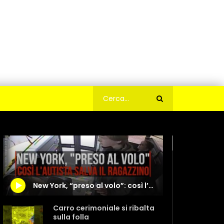
New York, “preso al volo”: così l’autista salva il ragazzino
Carro cerimoniale si ribalta
sulla folla