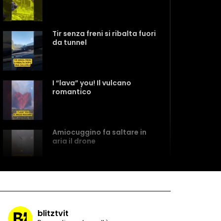
Tir senza freni si ribalta fuori
da tunnel
I “lava” you! Il vulcano
romantico
Amiocuggino fa saltare in
aria il drone
Record di baci in 30 secondi
blitztvit