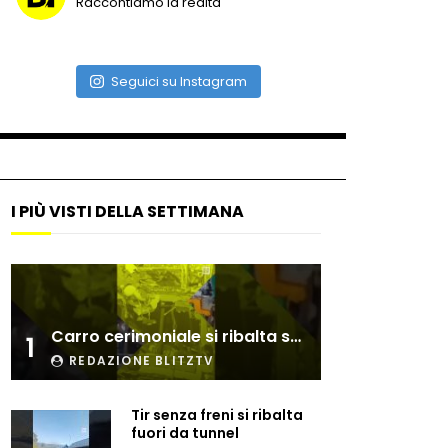
Raccontiamo la realtà
Due navi USA si scontrano in
mare
Seguici su Instagram
Auto coperta dal letame
dopo incidente
I PIÙ VISTI DELLA SETTIMANA
Nei casinò arriva il cambio
oro automatico
Esplode cabina elettrica
Carro cerimoniale si ribalta sulla folla
sotterranea
1
REDAZIONE BLITZTV
Tir senza freni si ribalta
Grattacielo crolla per un
fuori da tunnel
incendio