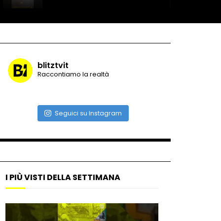
Record di baci in 30 secondi
blitztvit
Raccontiamo la realtà
Due navi USA si scontrano in
mare
Seguici su Instagram
Auto coperta dal letame
dopo incidente
I PIÙ VISTI DELLA SETTIMANA
Nei casinò arriva il cambio
oro automatico