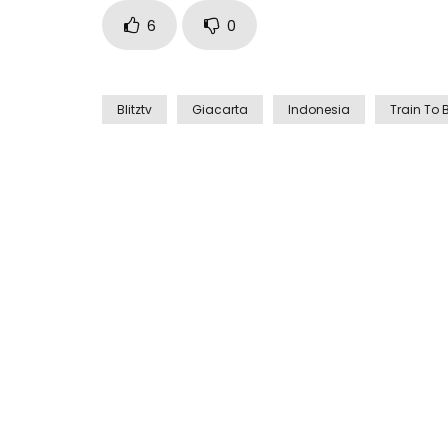
6
0
Blitztv
Giacarta
Indonesia
Train To