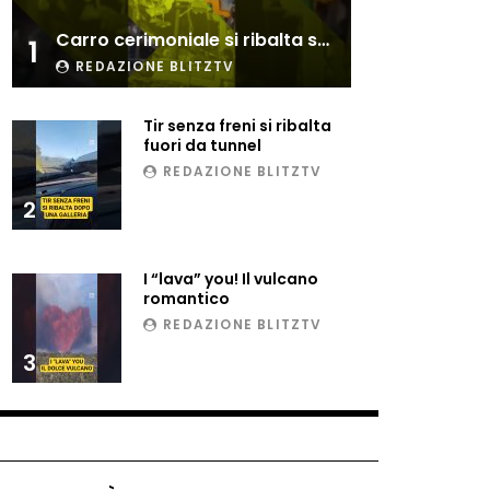
Esplode cabina elettrica
Carro cerimoniale si ribalta sulla folla
sotterranea
1
REDAZIONE BLITZTV
Tir senza freni si ribalta
Grattacielo crolla per un
fuori da tunnel
incendio
REDAZIONE BLITZTV
2
Il gelo estremo crea un
vulcano incredibile
I “lava” you! Il vulcano
romantico
REDAZIONE BLITZTV
Vulcano di ghiaccio a New
3
York #neve #snow
Ammiocuggino con la ruspa…
finisce male