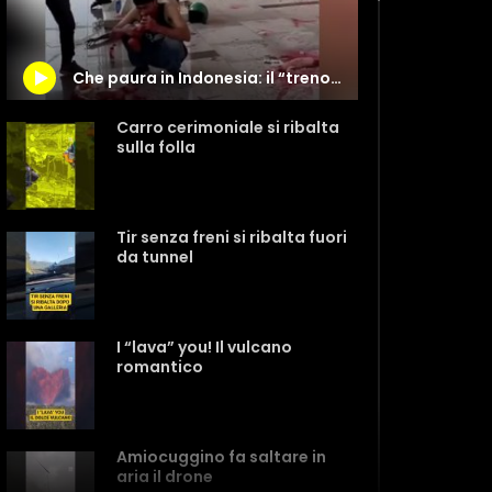
Che paura in Indonesia: il “treno per l’Apocalisse” è infestato dagli zombie
Carro cerimoniale si ribalta
sulla folla
Tir senza freni si ribalta fuori
da tunnel
I “lava” you! Il vulcano
romantico
Amiocuggino fa saltare in
aria il drone