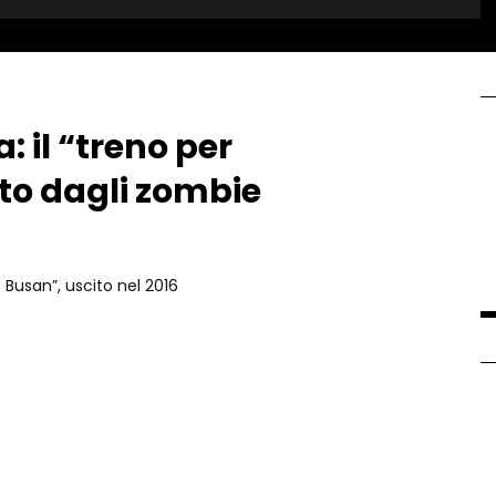
 il “treno per
ato dagli zombie
o Busan”, uscito nel 2016