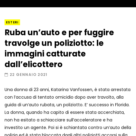
I “lava” you! Il vulcano romantico
ESTERI
Ruba un’auto e per fuggire
travolge un poliziotto: le
Amiocuggino fa saltare in aria il drone
immagini catturate
dall’elicottero
22 GENNAIO 2021
Record di baci in 30 secondi
Una donna di 23 anni, Katarina Vanfossen, è stata arrestata
con l’accusa di tentato omicidio dopo aver travolto, alla
guida di un’auto rubata, un poliziotto. E’ successo in Florida.
Due navi USA si scontrano in mare
La donna, quando ha capito di essere stata accerchiata,
non ha esitato a schiacciare sull’acceleratore e ha
investito un agente. Poi si è schiantata contro un’auto della
polizia ed è stata bloccata dagli altri poliziotti accorsi sulla