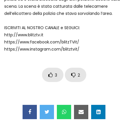
Auto coperta dal letame dopo
scena. La scena è stata catturata dalle telecamere
incidente
dell’elicottero della polizia che stava sorvolando l’area.
ISCRIVITI AL NOSTRO CANALE e SEGUICI:
Nei casinò arriva il cambio oro
http://www.blitztv.it
automatico
https://www.facebook.com/blitzTVit/
https://www.instagram.com/blitztvit/
Esplode cabina elettrica sotterranea
3
2
Grattacielo crolla per un incendio
Il gelo estremo crea un vulcano
incredibile