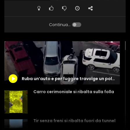
Continua...
Ruba un’auto e per fuggire travolge un poliziotto: le immagini catturate dall’elicottero
Carro cerimoniale si ribalta sulla folla
Tir senza freni si ribalta fuori da tunnel