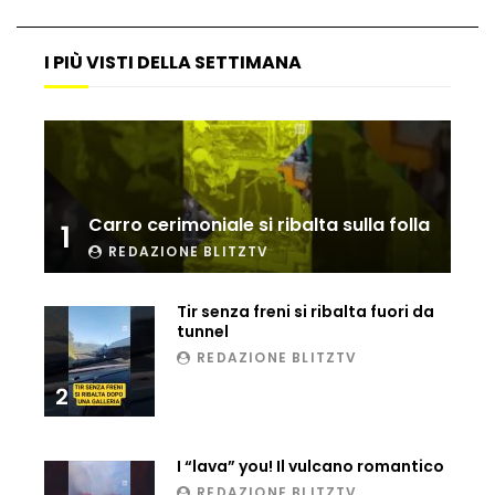
Ucraina, ecco come gli F16 intercettano
i droni russi
I PIÙ VISTI DELLA SETTIMANA
Tir bloccato sul passaggio a livello:
treno lo distrugge
Carro cerimoniale si ribalta sulla folla
1
Parco divertimenti, attrazione cede
REDAZIONE BLITZTV
all’improvviso
Tir senza freni si ribalta fuori da
tunnel
Auto fuori controllo in Guatemala,
REDAZIONE BLITZTV
tragedia a Petén
2
I “lava” you! Il vulcano romantico
Russia sotto zero: fiumi congelati e navi
rompighiaccio a Mosca
REDAZIONE BLITZTV