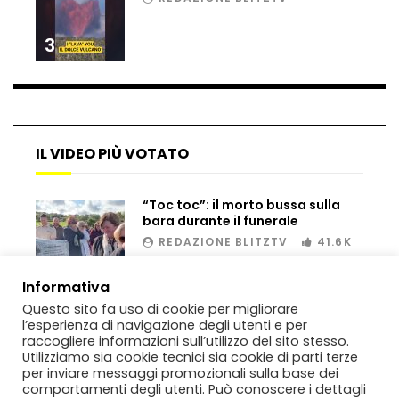
3
Bombe russe sulle montagne per creare
valanghe e proteggere i turisti
IL VIDEO PIÙ VOTATO
Auto si schianta, il guidatore vola dal
viadotto
“Toc toc”: il morto bussa sulla
bara durante il funerale
REDAZIONE BLITZTV
41.6K
Tradisce la moglie e lo legano con lo
scotch a un albero
00:02
Informativa
Questo sito fa uso di cookie per migliorare
l’esperienza di navigazione degli utenti e per
Tentano di salvarla dalla seggiovia, ma
raccogliere informazioni sull’utilizzo del sito stesso.
il piano fallisce
Utilizziamo sia cookie tecnici sia cookie di parti terze
per inviare messaggi promozionali sulla base dei
comportamenti degli utenti. Può conoscere i dettagli