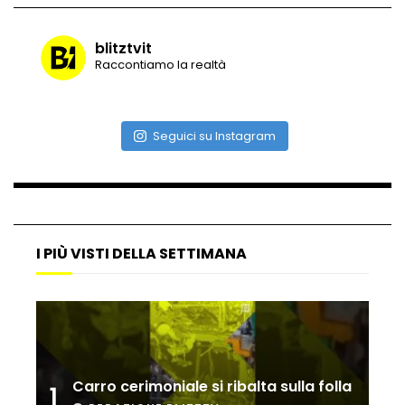
blitztvit
Raccontiamo la realtà
Vulcano di ghiaccio a New York #neve
#snow
Seguici su Instagram
Ammiocuggino con la ruspa… finisce
male
Atterraggio di emergenza tra le auto:
I PIÙ VISTI DELLA SETTIMANA
attimi di paura
Incidente aereo a Mogadiscio, aereo
perde il controllo
Carro cerimoniale si ribalta sulla folla
1