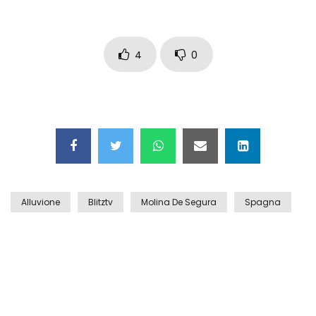
Auto coperta dal letame dopo
incidente
4
0
Nei casinò arriva il cambio oro
automatico
Esplode cabina elettrica sotterranea
Alluvione
Blitztv
Molina De Segura
Spagna
Grattacielo crolla per un incendio
Il gelo estremo crea un vulcano
incredibile