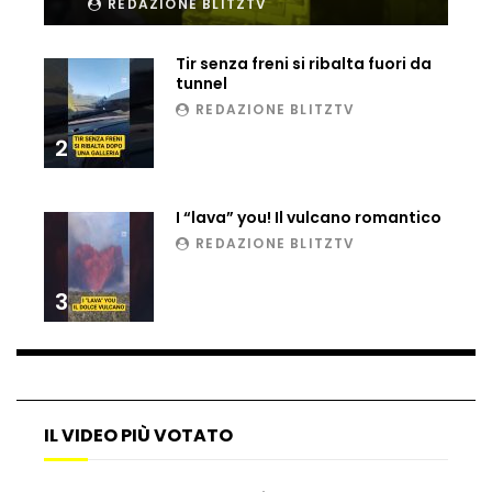
REDAZIONE BLITZTV
Ucraina, ecco come gli F16 intercettano
i droni russi
Tir senza freni si ribalta fuori da
tunnel
REDAZIONE BLITZTV
Tir bloccato sul passaggio a livello:
2
treno lo distrugge
I “lava” you! Il vulcano romantico
REDAZIONE BLITZTV
Parco divertimenti, attrazione cede
all’improvviso
3
Auto fuori controllo in Guatemala,
tragedia a Petén
IL VIDEO PIÙ VOTATO
Russia sotto zero: fiumi congelati e navi
rompighiaccio a Mosca