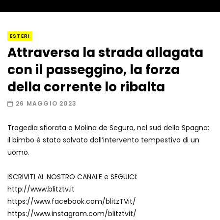
I “lava” you! Il vulcano romantico
ESTERI
Attraversa la strada allagata
con il passeggino, la forza
Amiocuggino fa saltare in aria il drone
della corrente lo ribalta
26 MAGGIO 2023
Tragedia sfiorata a Molina de Segura, nel sud della Spagna:
Record di baci in 30 secondi
il bimbo è stato salvato dall’intervento tempestivo di un
uomo.
ISCRIVITI AL NOSTRO CANALE e SEGUICI:
Due navi USA si scontrano in mare
http://www.blitztv.it
https://www.facebook.com/blitzTVit/
https://www.instagram.com/blitztvit/